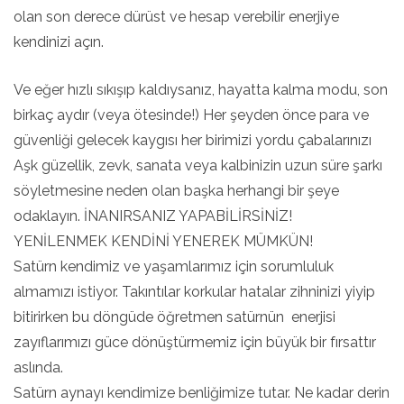
olan son derece dürüst ve hesap verebilir enerjiye
kendinizi açın.
Ve eğer hızlı sıkışıp kaldıysanız, hayatta kalma modu, son
birkaç aydır (veya ötesinde!) Her şeyden önce para ve
güvenliği gelecek kaygısı her birimizi yordu çabalarınızı
Aşk güzellik, zevk, sanata veya kalbinizin uzun süre şarkı
söyletmesine neden olan başka herhangi bir şeye
odaklayın. İNANIRSANIZ YAPABİLİRSİNİZ!
YENİLENMEK KENDİNİ YENEREK MÜMKÜN!
Satürn kendimiz ve yaşamlarımız için sorumluluk
almamızı istiyor. Takıntılar korkular hatalar zihninizi yiyip
bitirirken bu döngüde öğretmen satürnün enerjisi
zayıflarımızı güce dönüştürmemiz için büyük bir fırsattır
aslında.
Satürn aynayı kendimize benliğimize tutar. Ne kadar derin