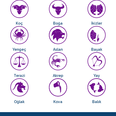
Koç
Boğa
İkizler
Yengeç
Aslan
Başak
Terazi
Akrep
Yay
Oğlak
Kova
Balık