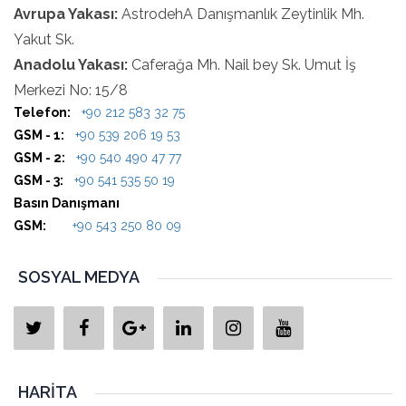
Avrupa Yakası:
AstrodehA Danışmanlık Zeytinlik Mh.
Yakut Sk.
Anadolu Yakası:
Caferağa Mh. Nail bey Sk. Umut İş
Merkezi No: 15/8
Telefon:
+90 212 583 32 75
GSM - 1:
+90 539 206 19 53
GSM - 2:
+90 540 490 47 77
GSM - 3:
+90 541 535 50 19
Basın Danışmanı
GSM:
+90 543 250 80 09
SOSYAL MEDYA
HARITA