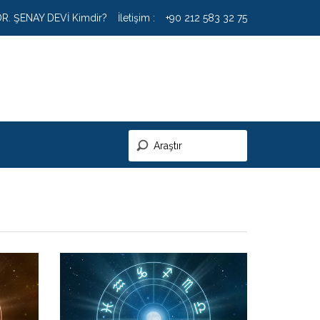
DR. ŞENAY DEVİ Kimdir?
İletişim :
+90 212 583 32 75