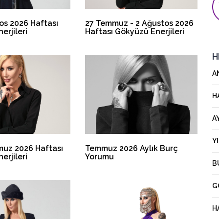
tos 2026 Haftası
27 Temmuz - 2 Ağustos 2026
erjileri
Haftası Gökyüzü Enerjileri
H
A
H
A
Y
muz 2026 Haftası
Temmuz 2026 Aylık Burç
erjileri
Yorumu
B
G
H