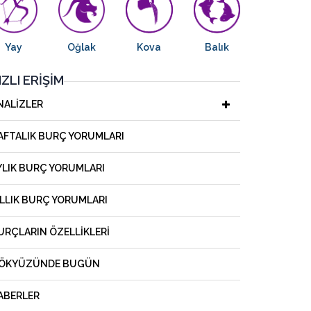
Yay
Oğlak
Kova
Balık
IZLI ERIŞIM
NALIZLER
AFTALIK BURÇ YORUMLARI
YLIK BURÇ YORUMLARI
ILLIK BURÇ YORUMLARI
URÇLARIN ÖZELLIKLERI
ÖKYÜZÜNDE BUGÜN
ABERLER