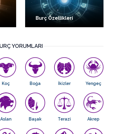
Burç Özellikleri
URÇ YORUMLARI
Koç
Boğa
İkizler
Yengeç
Aslan
Başak
Terazi
Akrep