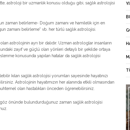
e, astroloji bir uzmanlık konusu olduğu gibi, sağlık astrolojisi
Y
B
ygun zaman belirleme- Doğum zamanı ve hamilelik için en
 zamanı belirleme’’ vb. her türlü sağlık astrolojisi.
G
ili olan astrolojinin ayrı bir dalıdır. Uzman astrologlar insanların
H
dundaki zayıf ve güçlü olan yönleri detaylı bir şekilde ortaya
beslenme konusunda yapılan hatalar da sağlık astrolojisi
M
T
bilir kılan sağlık astrolojisi yorumları sayesinde hayatınızı
lirsiniz. Astrolojinin hayatımızın her alanında etkili olmasından
uhtemel olan hastalıkları önceden öğrenebilirsiniz.
de göz önünde bulundurduğunuz zaman sağlık astrolojisi
nuz.