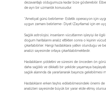
dezavantajlı olduğumuza kadar bize gösterebilir. Elbett
de ayrı bir uzmanlık konusudur.
‘’Ameliyat günü belirleme- Estetik operasyon için u
uygun zamanı belirleme- Diyet (Zayıflama) için en uygun
Sağlık astrolojisi, insanların vücutlarının işleyişi ile ilg
doğum haritalarını analiz ettikten sonra o kişinin vücu
çıkartabilirler. Hangi hastalıklara yatkın olunduğu ve 
analizi sayesinde ortaya çıkartılabilmektedir.
Hastalıkların şiddetini ve süresini de önceden ön görüle
daha sağlıklı ve dikkatli bir şekilde yaşamaya başlayabi
sağlık alanında da yararlanarak başınıza gelebilmesi m
Hastalıkların erken teşhis edilebilmesindeki önemi 
analizleri sayesinde büyük bir yarar elde etmiş olursu