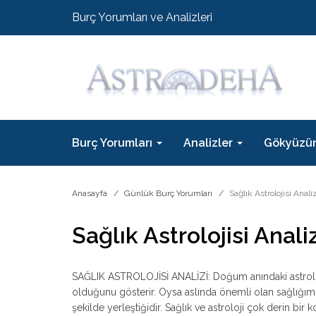
Burç Yorumları ve Analizleri
Burç Yorumları
Analizler
Gökyüzü
Anasayfa
Günlük Burç Yorumları
Sağlık Astrolojisi Anali
Sağlık Astrolojisi Analiz
SAĞLIK ASTROLOJİSİ ANALİZİ: Doğum anındaki astroloj
olduğunu gösterir. Oysa aslında önemli olan sağlığı
şekilde yerleştiğidir. Sağlık ve astroloji çok derin bi