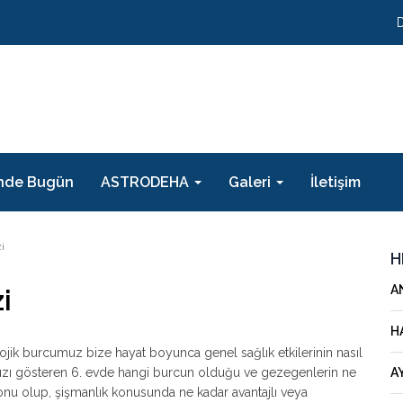
nde Bugün
ASTRODEHA
Galeri
İletişim
zi
H
A
i
H
ik burcumuz bize hayat boyunca genel sağlık etkilerinin nasıl
mızı gösteren 6. evde hangi burcun olduğu ve gezegenlerin ne
A
r konu olup, şişmanlık konusunda ne kadar avantajlı veya