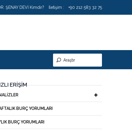
DR. ŞENAY DEVİ Kimdir?
İletişim :
+90 212 583 32 75
IZLI ERIŞIM
NALIZLER
AFTALIK BURÇ YORUMLARI
YLIK BURÇ YORUMLARI