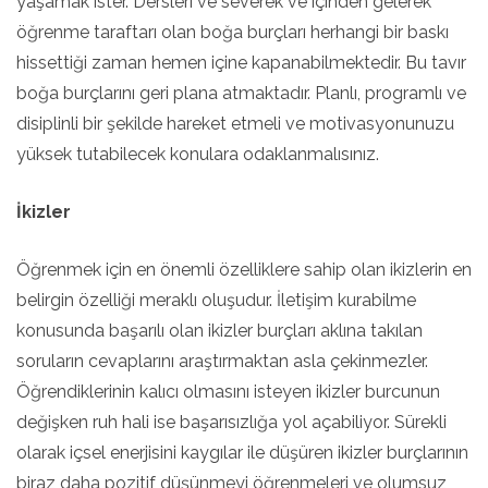
yaşamak ister. Dersleri ve severek ve içinden gelerek
öğrenme taraftarı olan boğa burçları herhangi bir baskı
hissettiği zaman hemen içine kapanabilmektedir. Bu tavır
boğa burçlarını geri plana atmaktadır. Planlı, programlı ve
disiplinli bir şekilde hareket etmeli ve motivasyonunuzu
yüksek tutabilecek konulara odaklanmalısınız.
İkizler
Öğrenmek için en önemli özelliklere sahip olan ikizlerin en
belirgin özelliği meraklı oluşudur. İletişim kurabilme
konusunda başarılı olan ikizler burçları aklına takılan
soruların cevaplarını araştırmaktan asla çekinmezler.
Öğrendiklerinin kalıcı olmasını isteyen ikizler burcunun
değişken ruh hali ise başarısızlığa yol açabiliyor. Sürekli
olarak içsel enerjisini kaygılar ile düşüren ikizler burçlarının
biraz daha pozitif düşünmeyi öğrenmeleri ve olumsuz