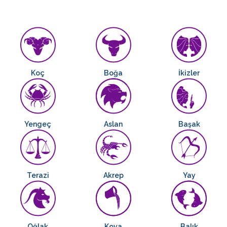
Koç
Boğa
İkizler
Yengeç
Aslan
Başak
Terazi
Akrep
Yay
Oğlak
Kova
Balık