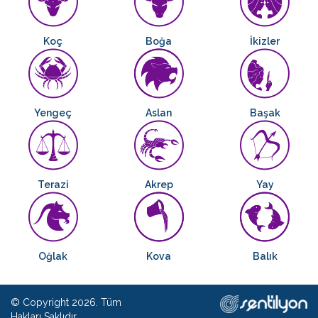
Koç
Boğa
İkizler
Yengeç
Aslan
Başak
Terazi
Akrep
Yay
Oğlak
Kova
Balık
© Copyright 2026. Tüm
Hakları Saklıdır.