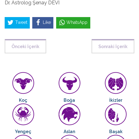
Dr. Astrolog Şenay DEVİ
Tweet
Like
WhatsApp
Önceki İçerik
Sonraki İçerik
Koç
Boğa
İkizler
Yengeç
Aslan
Başak