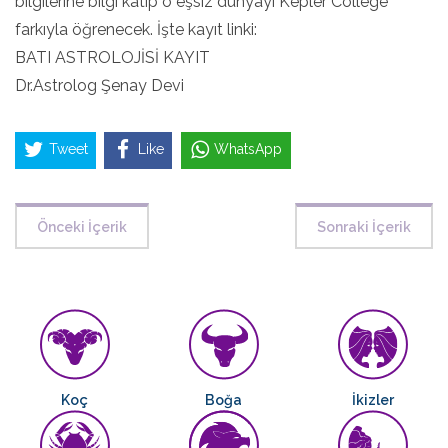
bilgilerine bilgi katıp o eşsiz dünyayı Kepler College
farkıyla öğrenecek. İşte kayıt linki:
BATI ASTROLOJİSİ KAYIT
Dr.Astrolog Şenay Devi
Tweet
Like
WhatsApp
Önceki İçerik
Sonraki İçerik
Koç
Boğa
İkizler