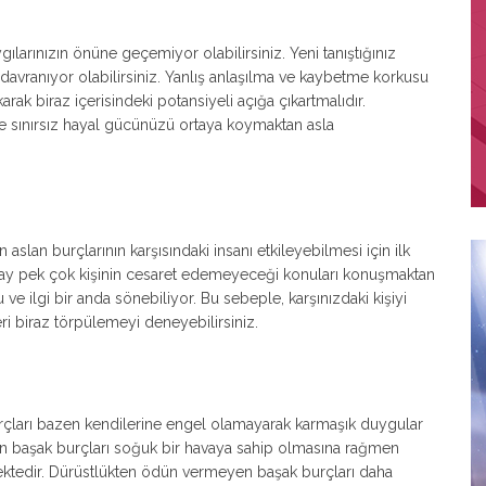
ılarınızın önüne geçemiyor olabilirsiniz. Yeni tanıştığınız
avranıyor olabilirsiniz. Yanlış anlaşılma ve kaybetme korkusu
rak biraz içerisindeki potansiyeli açığa çıkartmalıdır.
 ve sınırsız hayal gücünüzü ortaya koymaktan asla
aslan burçlarının karşısındaki insanı etkileyebilmesi için ilk
ay pek çok kişinin cesaret edemeyeceği konuları konuşmaktan
e ilgi bir anda sönebiliyor. Bu sebeple, karşınızdaki kişiyi
i biraz törpülemeyi deneyebilirsiniz.
urçları bazen kendilerine engel olamayarak karmaşık duygular
yan başak burçları soğuk bir havaya sahip olmasına rağmen
mektedir. Dürüstlükten ödün vermeyen başak burçları daha