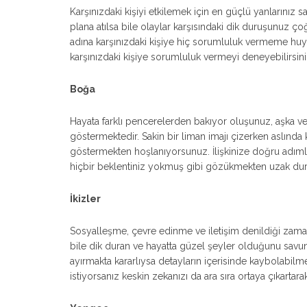
Karşınızdaki kişiyi etkilemek için en güçlü yanlarınız s
plana atılsa bile olaylar karşısındaki dik duruşunuz ço
adına karşınızdaki kişiye hiç sorumluluk vermeme huyu
karşınızdaki kişiye sorumluluk vermeyi deneyebilirsini
Boğa
Hayata farklı pencerelerden bakıyor oluşunuz, aşka v
göstermektedir. Sakin bir liman imajı çizerken aslında
göstermekten hoşlanıyorsunuz. İlişkinize doğru adımlar
hiçbir beklentiniz yokmuş gibi gözükmekten uzak dur
İkizler
Sosyalleşme, çevre edinme ve iletişim denildiği zaman
bile dik duran ve hayatta güzel şeyler olduğunu savuna
ayırmakta kararlıysa detayların içerisinde kaybolabilmek
istiyorsanız keskin zekanızı da ara sıra ortaya çıkartara