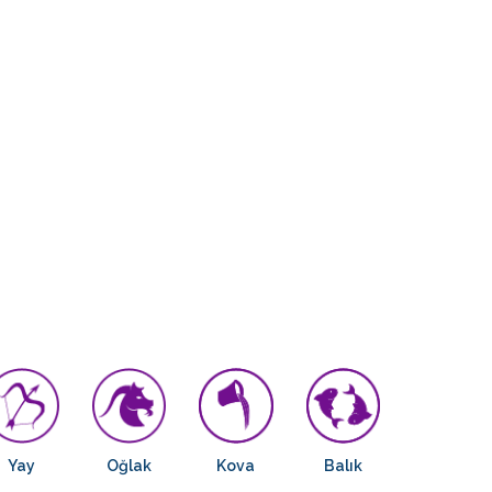
Yay
Oğlak
Kova
Balık