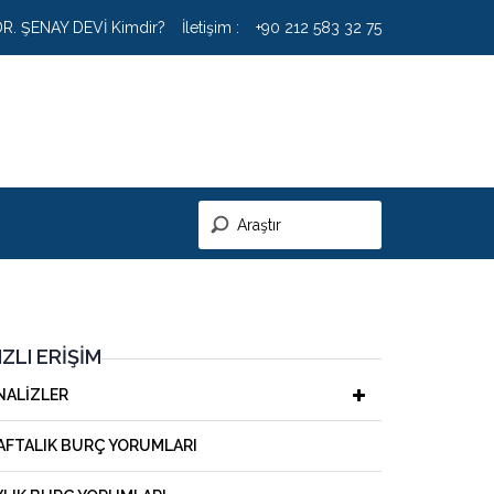
DR. ŞENAY DEVİ Kimdir?
İletişim :
+90 212 583 32 75
IZLI ERIŞIM
NALIZLER
AFTALIK BURÇ YORUMLARI