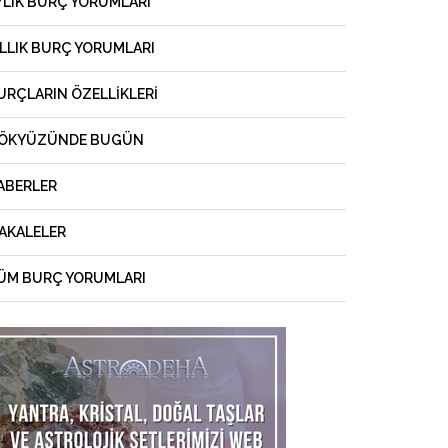
YLIK BURÇ YORUMLARI
ILLIK BURÇ YORUMLARI
URÇLARIN ÖZELLIKLERI
ÖKYÜZÜNDE BUGÜN
ABERLER
AKALELER
ÜM BURÇ YORUMLARI