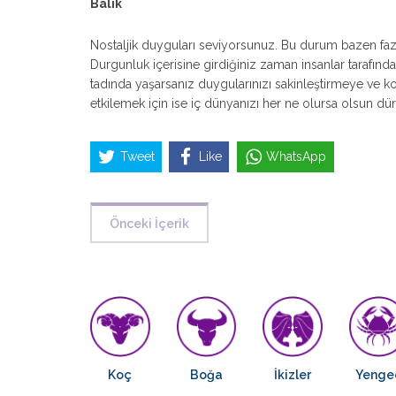
Balık
Nostaljik duyguları seviyorsunuz. Bu durum bazen faz
Durgunluk içerisine girdiğiniz zaman insanlar tarafında
tadında yaşarsanız duygularınızı sakinleştirmeye ve kont
etkilemek için ise iç dünyanızı her ne olursa olsun dür
Tweet
Like
WhatsApp
Önceki İçerik
Koç
Boğa
İkizler
Yenge