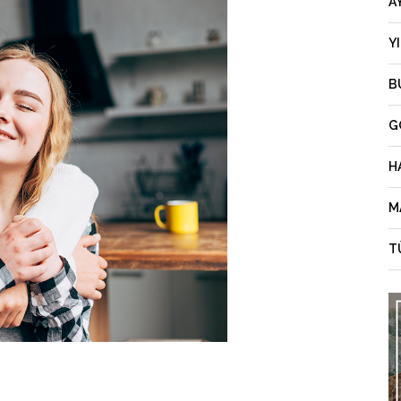
A
Y
B
G
H
M
T