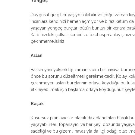
Yengeç
Duygusal gelgitler yaşıyor olabilir ve çoğu zaman kayg
insanlara kendinizi hemen açmıyor ve biraz ketum da d
yaşayan yengeç burçları bütün bunları bir kenara bıraka
Kalbinizdeki şefkati, kendinize özel espri anlayışınızı
çekinmemelisiniz.
Aslan
Baskın yanı yükseldiği zaman kibirli bir havaya bürünen 
önce bu sorunu düzeltmesi gerekmektedir. Kolay kol
çekinmeyen aslan burçlarının ortaya koyduğu bu tutku v
etkileyebilmek için başlarda ortaya koyduğunuz şeyler
Başak
Kusursuz planlayıcılar olarak da adlandırılan başak b
yaşayabilirler. Toparlayıcı ve her şeyi dozunda yaşa
sadeliği ve bu gizemli havasıyla da ilgi odağı olabil