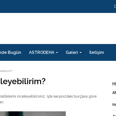
nde Bugün
ASTRODEHA
Galeri
İletişim
ebilirim?
leyebilirim?
H
A
zelliklerini inceleyebilirsiniz. İşte karşınızdaki burçlara göre
rı.
H