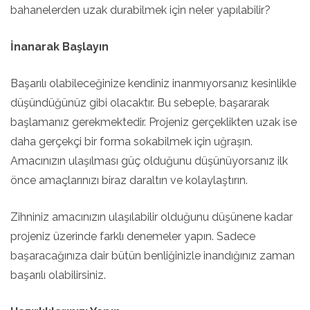
bahanelerden uzak durabilmek için neler yapılabilir?
İnanarak Başlayın
Başarılı olabileceğinize kendiniz inanmıyorsanız kesinlikle
düşündüğünüz gibi olacaktır. Bu sebeple, başararak
başlamanız gerekmektedir. Projeniz gerçeklikten uzak ise
daha gerçekçi bir forma sokabilmek için uğraşın.
Amacınızın ulaşılması güç olduğunu düşünüyorsanız ilk
önce amaçlarınızı biraz daraltın ve kolaylaştırın.
Zihniniz amacınızın ulaşılabilir olduğunu düşünene kadar
projeniz üzerinde farklı denemeler yapın. Sadece
başaracağınıza dair bütün benliğinizle inandığınız zaman
başarılı olabilirsiniz.