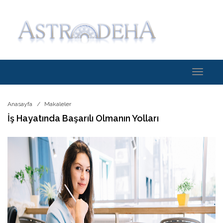
Toggle
navigati
Anasayfa
Makaleler
İş Hayatında Başarılı Olmanın Yolları