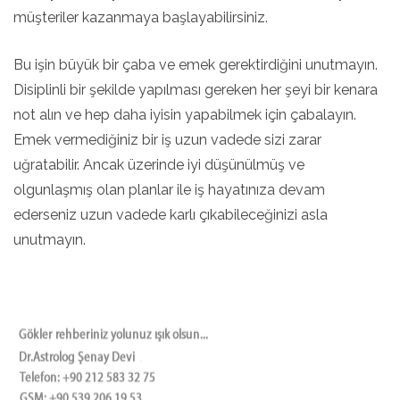
müşteriler kazanmaya başlayabilirsiniz.
Bu işin büyük bir çaba ve emek gerektirdiğini unutmayın.
Disiplinli bir şekilde yapılması gereken her şeyi bir kenara
not alın ve hep daha iyisin yapabilmek için çabalayın.
Emek vermediğiniz bir iş uzun vadede sizi zarar
uğratabilir. Ancak üzerinde iyi düşünülmüş ve
olgunlaşmış olan planlar ile iş hayatınıza devam
ederseniz uzun vadede karlı çıkabileceğinizi asla
unutmayın.