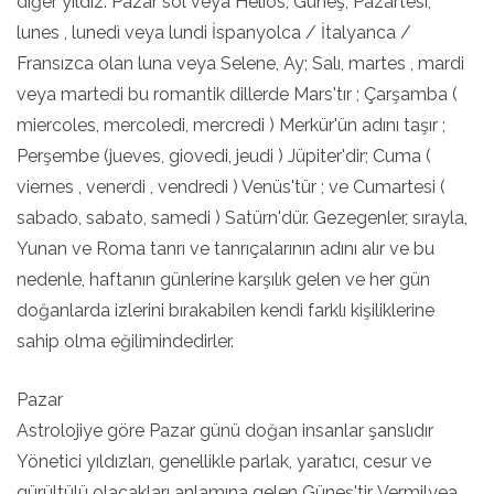
diğer yıldız: Pazar sol veya Helios, Güneş; Pazartesi,
lunes , lunedì veya lundi İspanyolca / İtalyanca /
Fransızca olan luna veya Selene, Ay; Salı, martes , mardi
veya martedi bu romantik dillerde Mars'tır ; Çarşamba (
miercoles, mercoledi, mercredi ) Merkür'ün adını taşır ;
Perşembe (jueves, giovedi, jeudi ) Jüpiter'dir; Cuma (
viernes , venerdi , vendredi ) Venüs'tür ; ve Cumartesi (
sabado, sabato, samedi ) Satürn'dür. Gezegenler, sırayla,
Yunan ve Roma tanrı ve tanrıçalarının adını alır ve bu
nedenle, haftanın günlerine karşılık gelen ve her gün
doğanlarda izlerini bırakabilen kendi farklı kişiliklerine
sahip olma eğilimindedirler.
Pazar
Astrolojiye göre Pazar günü doğan insanlar şanslıdır
Yönetici yıldızları, genellikle parlak, yaratıcı, cesur ve
gürültülü olacakları anlamına gelen Güneş'tir. Vermilyea,