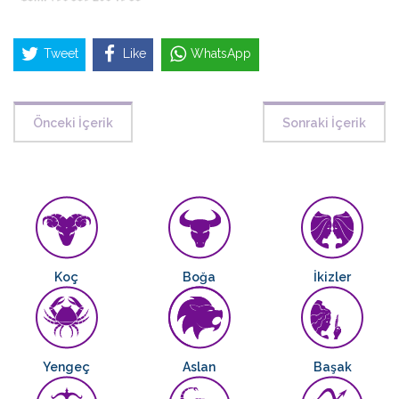
Tweet
Like
WhatsApp
Önceki İçerik
Sonraki İçerik
Koç
Boğa
İkizler
Yengeç
Aslan
Başak