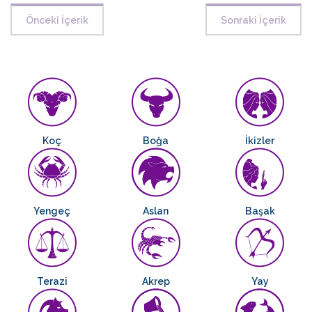
Önceki İçerik
Sonraki İçerik
Koç
Boğa
İkizler
Yengeç
Aslan
Başak
Terazi
Akrep
Yay