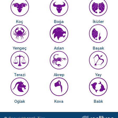
Koç
Boğa
İkizler
Yengeç
Aslan
Başak
Terazi
Akrep
Yay
Oğlak
Kova
Balık