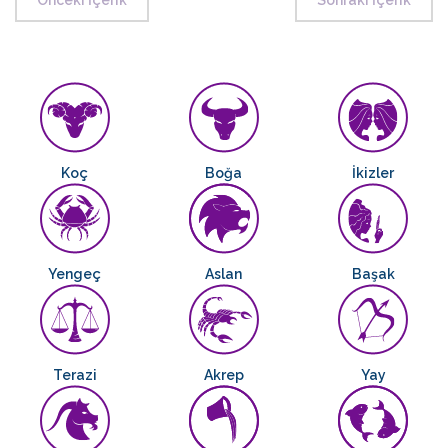
Koç
Boğa
İkizler
Yengeç
Aslan
Başak
Terazi
Akrep
Yay