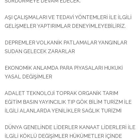
SÜRDÜRMEYE DEVAM EDECEK.
AŞI ÇALIŞMALARI VE TEDAVİ YÖNTEMLERİ İLE İLGİLİ
GELİŞMELER YAPTIRIMLAR DENEYİMLEYEBİLİRİZ.
DEPREMLER VOLKANİK PATLAMALAR YANGINLAR
SUDAN GELECEK ZARARLAR
EKONOMİK ANLAMDA PARA PİYASALARI HUKUKİ
YASAL DEĞİŞİMLER
ADALET TEKNOLOJİ TOPRAK ORGANİK TARIM
EĞİTİM BASIN YAYINCILIK TIP GÖK BİLİM TURİZM İLE
İLGİLİ ALANLARDA YENİLİKLER SAĞLIK TURİZMİ
DÜNYA GENELİNDE LİDERLER KANAAT LİDERLERİ İLE
İLGİLİ KÖKLÜ DEĞİŞİMLER HÜKÜMETLER İÇİNDE