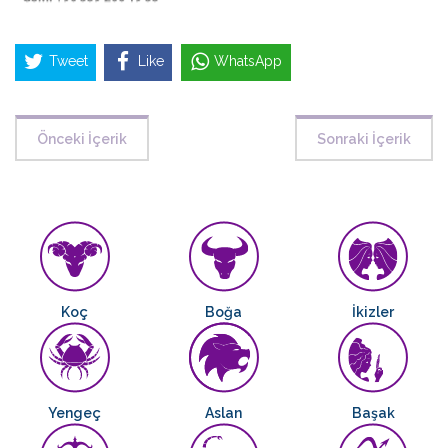
Tweet
Like
WhatsApp
Önceki İçerik
Sonraki İçerik
Koç
Boğa
İkizler
Yengeç
Aslan
Başak