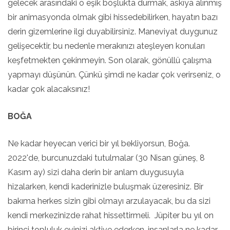
gelecek arasındaki o eşik boşlukta durmak, askıya alınmış
bir animasyonda olmak gibi hissedebilirken, hayatın bazı
derin gizemlerine ilgi duyabilirsiniz. Maneviyat duygunuz
gelişecektir, bu nedenle merakınızı ateşleyen konuları
keşfetmekten çekinmeyin. Son olarak, gönüllü çalışma
yapmayı düşünün. Çünkü şimdi ne kadar çok verirseniz, o
kadar çok alacaksınız!
BOĞA
Ne kadar heyecan verici bir yıl bekliyorsun, Boğa.
2022'de, burcunuzdaki tutulmalar (30 Nisan güneş, 8
Kasım ay) sizi daha derin bir anlam duygusuyla
hizalarken, kendi kaderinizle buluşmak üzeresiniz. Bir
bakıma herkes sizin gibi olmayı arzulayacak, bu da sizi
kendi merkezinizde rahat hissettirmeli. Jüpiter bu yıl on
birinci topluluk evinizi aktive ederken, insanlarla ne kadar