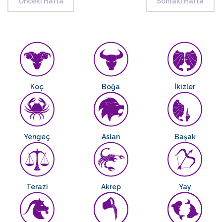
Önceki Hafta
Sonraki Hafta
Koç
Boğa
İkizler
Yengeç
Aslan
Başak
Terazi
Akrep
Yay