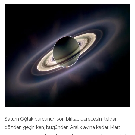
Satürn Oğlak burcunun son birkaç derecesini tekrar
gözden geçirirken, bugünden Aralık ayına kadar, Mart