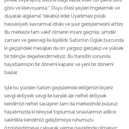
görü ve klervoyansa ‘’ Duyu ötesi şeyleri imgelemek ve
duyarak algılama’’ tekabül eder. Uyarılması psişik
hassasiyeti, kavramsal idrakı ve şuur genişlemesini arttırır.
Bu merkeze tam vakıf olmanın insanı geçmişi, şimdiki
zamanı ve geleceği ile ilişkilidir. Satürn’ün Oğlak burcunda
ki geçişindeki mesajları da ön yargısız gerçekçi ve yüksek
bir bilinçle değerlendirmeliyiz. Bu transitin sonunda
hayatlarımızın bir dönemi kapanır ve yeni bir dönemi
başlar.
İşte bu yüzden Satürn geçişlerinde ektiğimizi biçeriz
sevgi ektiysek sevgi ile karşılık alır nefret ektiysek
kendimizi nefret savaşının tam da merkezinde buluruz
hayatımızda ki bireysel toplumsal sınavlarımızı adilce
sakinlikle kendimizi geliştirmeye ruhumuzu
özgürleştirmeye çalışarak verme gayretinde olmalıyız.