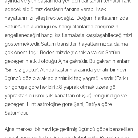
ayında ve yılın başlarında yeniden canlanan temalar fark
edecek aldığımız derslerin farkına varabilirsek
hayatlarımızı iyileştirebileceğiz. Doğum haritalarımızda
Satürn’ün bulunduğu ev hangi alanlarda enerjimizin
engelleneceğini hangi kısıtlamalarla karşılaşabileceğimizi
göstermektedir. Satürn transitleri hayatlarımızda daima
çok önem taşır. Bedenimizde 7 chakra vardır. Satürn
gezegenin etkili olduğu Ajna çakra’dır. Bu çakranın anlamı
"Sınırsız güçtür". Alında kaşların arasında yer alır bir nevi
üçüncü göz olarak adlanrılır. İki taç yağrağı vardır (Farklı
bir görüşe göre her biri 48 yaprak olmak üzere 96
yapraktan oluşmuş iki kanattan oluşur), rengi indigo ve
gezegeni Hint astrolojine göre Şani, Batı’ya göre
Satürn'dür.
Ajna merkezi bir nevi içe gerilmiş üçüncü göze benzetilen
pineal veya epifiz bezine bağlı kabul edilir. Bu çakra duru