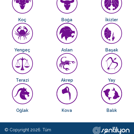
Koç
Boğa
İkizler
Yengeç
Aslan
Başak
Terazi
Akrep
Yay
Oğlak
Kova
Balık
© Copyright 2026. Tüm