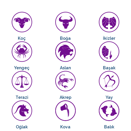
Koç
Boğa
İkizler
Yengeç
Aslan
Başak
Terazi
Akrep
Yay
Oğlak
Kova
Balık