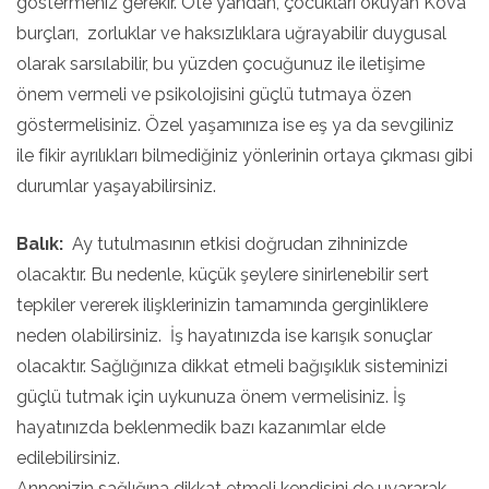
göstermeniz gerekir. Öte yandan, çocukları okuyan Kova
burçları, zorluklar ve haksızlıklara uğrayabilir duygusal
olarak sarsılabilir, bu yüzden çocuğunuz ile iletişime
önem vermeli ve psikolojisini güçlü tutmaya özen
göstermelisiniz. Özel yaşamınıza ise eş ya da sevgiliniz
ile fikir ayrılıkları bilmediğiniz yönlerinin ortaya çıkması gibi
durumlar yaşayabilirsiniz.
Balık:
Ay tutulmasının etkisi doğrudan zihninizde
olacaktır. Bu nedenle, küçük şeylere sinirlenebilir sert
tepkiler vererek ilişklerinizin tamamında gerginliklere
neden olabilirsiniz. İş hayatınızda ise karışık sonuçlar
olacaktır. Sağlığınıza dikkat etmeli bağışıklık sisteminizi
güçlü tutmak için uykunuza önem vermelisiniz. İş
hayatınızda beklenmedik bazı kazanımlar elde
edilebilirsiniz.
Annenizin sağlığına dikkat etmeli kendisini de uyararak