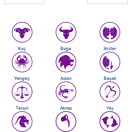
Koç
Boğa
İkizler
Yengeç
Aslan
Başak
Terazi
Akrep
Yay