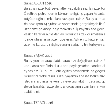
Şubat ASLAN 2016
Bu ay işinizle ilgili seyahatler yapabilirsiniz. İşinizle 
Özellikle petrol demir kömür ile ilgili iş yapan Aslanlar
büyüteceğiniz imkanlara kavuşabilirsiniz. Bu ay alım satı
da pozisyon 14 Şubat ve sonrasında gerçekleşebilir. Öğ
üzerinize çekmeyi başaracaksınız. İş hayatınızda gelir
keskin kararlar almaktan ay boyunca uzak durmalısınız.
içinde olmamaya özen gösterin. Aşk en tutkulu en saf e
üzerine kurulu bir ilişkiye adım atabilir yılın ilerleyen z
Şubat BAŞAK 2016
Bu ay yeni bir araç alabilir aracınızı değiştirebilirsiniz.
konularda her fikrinizi ulu orta paylaşmadan hareket etme
aydasınız. Bu olumlu etki eğitim hayatınızda da geçerli 
ödüllendirilebilirsiniz. Özel yaşamınızda ise belirsizlik
istikrarın artması ile yeni bir eve taşınabilir huzursu
Bekar Başaklar sizlerde iş arkadaşlarınızdan birinin yoğ
atabilirsiniz.
Şubat TERAZİ 2016