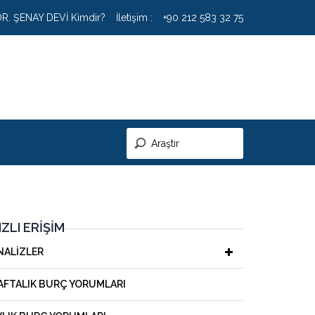
DR. ŞENAY DEVİ Kimdir?
İletişim :
+90 212 583 32 75
IZLI ERIŞIM
NALIZLER
AFTALIK BURÇ YORUMLARI