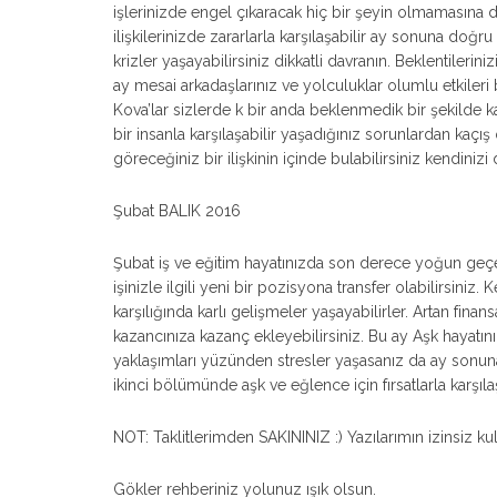
işlerinizde engel çıkaracak hiç bir şeyin olmamasına di
ilişkilerinizde zararlarla karşılaşabilir ay sonuna d
krizler yaşayabilirsiniz dikkatli davranın. Beklentileri
ay mesai arkadaşlarınız ve yolculuklar olumlu etkileri 
Kova’lar sizlerde k bir anda beklenmedik bir şekilde k
bir insanla karşılaşabilir yaşadığınız sorunlardan kaçı
göreceğiniz bir ilişkinin içinde bulabilirsiniz kendinizi d
Şubat BALIK 2016
Şubat iş ve eğitim hayatınızda son derece yoğun geçe
işinizle ilgili yeni bir pozisyona transfer olabilirsiniz. 
karşılığında karlı gelişmeler yaşayabilirler. Artan finan
kazancınıza kazanç ekleyebilirsiniz. Bu ay Aşk hayatını
yaklaşımları yüzünden stresler yaşasanız da ay sonuna
ikinci bölümünde aşk ve eğlence için fırsatlarla karşılaş
NOT: Taklitlerimden SAKININIZ :) Yazılarımın izinsiz kul
Gökler rehberiniz yolunuz ışık olsun.