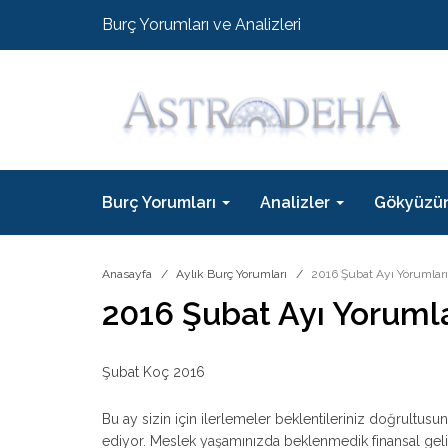
Burç Yorumları ve Analizleri
Burç Yorumları
Analizler
Gökyüzü
Anasayfa
Aylık Burç Yorumları
2016 Şubat Ayı Yorumlar
2016 Şubat Ayı Yoruml
Şubat Koç 2016
Bu ay sizin için ilerlemeler beklentileriniz doğrultusund
ediyor. Meslek yaşamınızda beklenmedik finansal geliş