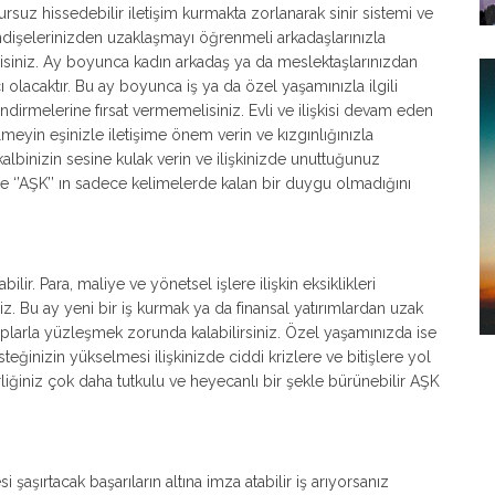
zursuz hissedebilir iletişim kurmakta zorlanarak sinir sistemi ve
z. Endişelerinizden uzaklaşmayı öğrenmeli arkadaşlarınızla
melisiniz. Ay boyunca kadın arkadaş ya da meslektaşlarınızdan
ı olacaktır. Bu ay boyunca iş ya da özel yaşamınızla ilgili
ndirmelerine fırsat vermemelisiniz. Evli ve ilişkisi devam eden
meyin eşinizle iletişime önem verin ve kızgınlığınızla
 kalbinizin sesine kulak verin ve ilişkinizde unuttuğunuz
de ‘’AŞK’’ ın sadece kelimelerde kalan bir duygu olmadığını
bilir. Para, maliye ve yönetsel işlere ilişkin eksiklikleri
. Bu ay yeni bir iş kurmak ya da finansal yatırımlardan uzak
ıplarla yüzleşmek zorunda kalabilirsiniz. Özel yaşamınızda ise
ğinizin yükselmesi ilişkinizde ciddi krizlere ve bitişlere yol
rliğiniz çok daha tutkulu ve heyecanlı bir şekle bürünebilir AŞK
şırtacak başarıların altına imza atabilir iş arıyorsanız