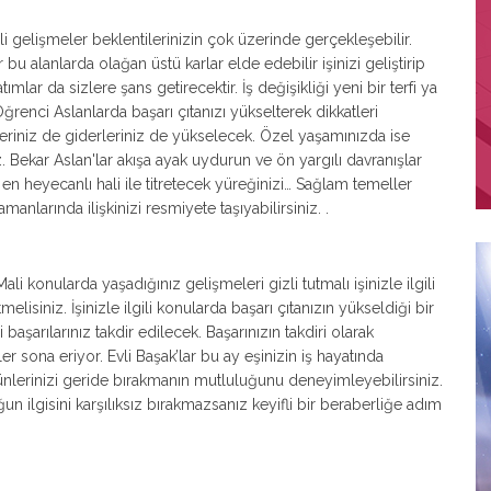
ilgili gelişmeler beklentilerinizin çok üzerinde gerçekleşebilir.
 bu alanlarda olağan üstü karlar elde edebilir işinizi geliştirip
mlar da sizlere şans getirecektir. İş değişikliği yeni bir terfi ya
renci Aslanlarda başarı çıtanızı yükselterek dikkatleri
leriniz de giderleriniz de yükselecek. Özel yaşamınızda ise
 Bekar Aslan'lar akışa ayak uydurun ve ön yargılı davranışlar
n heyecanlı hali ile titretecek yüreğinizi… Sağlam temeller
amanlarında ilişkinizi resmiyete taşıyabilirsiniz. .
 Mali konularda yaşadığınız gelişmeleri gizli tutmalı işinizle ilgili
lisiniz. İşinizle ilgili konularda başarı çıtanızın yükseldiği bir
başarılarınız takdir edilecek. Başarınızın takdiri olarak
ler sona eriyor. Evli Başak’lar bu ay eşinizin iş hayatında
z günlerinizi geride bırakmanın mutluluğunu deneyimleyebilirsiniz.
un ilgisini karşılıksız bırakmazsanız keyifli bir beraberliğe adım