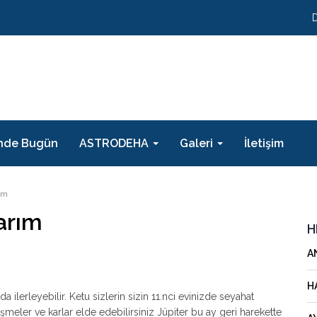
nde Bugün
ASTRODEHA
Galeri
İletişim
ım
arım
H
A
H
a ilerleyebilir. Ketu sizlerin sizin 11.nci evinizde seyahat
meler ve karlar elde edebilirsiniz Jüpiter bu ay geri harekette