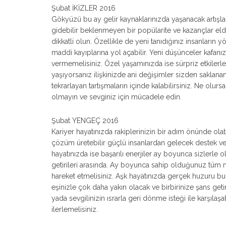
Şubat İKİZLER 2016
Gökyüzü bu ay gelir kaynaklarınızda yaşanacak artışlar
gidebilir beklenmeyen bir popülarite ve kazançlar elde
dikkatli olun. Özellikle de yeni tanıdığınız insanların yö
maddi kayıplarına yol açabilir. Yeni düşünceler kafanızd
vermemelisiniz. Özel yaşamınızda ise sürpriz etkilerle 
yaşıyorsanız ilişkinizde ani değişimler sizden saklan
tekrarlayan tartışmaların içinde kalabilirsiniz. Ne olurs
olmayın ve sevginiz için mücadele edin.
Şubat YENGEÇ 2016
Kariyer hayatınızda rakiplerinizin bir adım önünde olabile
çözüm üretebilir güçlü insanlardan gelecek destek ve ön
hayatınızda ise başarılı enerjiler ay boyunca sizlerle 
getirileri arasında. Ay boyunca sahip olduğunuz tüm ma
hareket etmelisiniz. Aşk hayatınızda gerçek huzuru b
eşinizle çok daha yakın olacak ve birbirinize şans ge
yada sevgilinizin ısrarla geri dönme isteği ile karşılaş
ilerlemelisiniz.