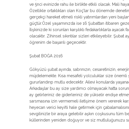
ve 5nci evinizde rahu ile birlikte etkili olacak. Mali haya
Özellikle ortaklıkları olan Koç’lar bu dönemde denet
gerçekçi hareket etmeli riskli yatırımlardan yeni başlan
güçtür.Özel yaşamınızda ise 16 Şubattan itibaren gezeg
İlişkinizde ki sorunları karşılıklı fedakarlıklarla aşacak 
olacaktır. Zihinsel sıkıntılar sizleri etkileyebilir. Şubat
öğrenim de başarılı geçecektir.
Şubat BOĞA 2016
Gökyüzü şubat ayında, sabrınızın, cesaretinizin, enerjini
müjdelemekte. Kısa mesafeli yolculuklar size önemli şans
gururlandırıp mutlu edecektir. Ailevi konularda yaşan
Arkadaşlar bu ay size yardımcı olmayacak hatta sorun çık
ay gelirleriniz de giderleriniz de yükselir endişe etmey
sarsmasına izin vermemeli iletişime önem vererek karşılı
heyecan verici keyifli hale getirmek için çabalamalısın
sevgilinizle bir araya gelebilir aşkın coşkusunu tüm b
küllerinden yeniden doğuyor ve siz mutluluğunuzu s