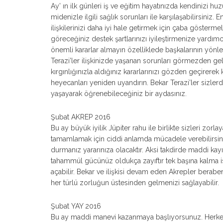
Ay’ ın ilk günleri iş ve eğitim hayatınızda kendinizi hu
midenizle ilgili sağlık sorunları ile karşılaşabilirsini
ilişkilerinizi daha iyi hale getirmek için çaba göster
göreceğiniz destek şartlarınızı iyileştirmenize yardımc
önemli kararlar almayın özelliklede başkalarının yönle
Terazi’ler ilişkinizde yaşanan sorunları görmezden gel
kırgınlığınızla aldığınız kararlarınızı gözden geçirerek
heyecanları yeniden uyandırın. Bekar Terazi’ler sizler
yaşayarak öğrenebileceğiniz bir aydasınız.
Şubat AKREP 2016
Bu ay büyük iyilik Jüpiter rahu ile birlikte sizleri zorlaya
tamamlamak için ciddi anlamda mücadele verebilirsiniz
durmanız yararınıza olacaktır. Aksi takdirde maddi kay
tahammül gücünüz oldukça zayıftır tek başına kalma iste
açabilir. Bekar ve ilişkisi devam eden Akrepler berabe
her türlü zorluğun üstesinden gelmenizi sağlayabilir.
Şubat YAY 2016
Bu ay maddi manevi kazanmaya başlıyorsunuz. Herkesi şa