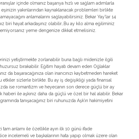
avranışlar içinde olmanız başarıya hızlı ve sağlam adımlarla
 eşinizin yakınlarından kaynaklanacak problemleri birlikte
rsamayacağını anlamalarını sağlayabilirsiniz. Bekar Yay’lar 14
ız biri hayat arkadaşınız olabilir…Bu ay kilo alma eğiliminiz
 istemiyorsanız yeme dengenize dikkat etmelisiniz.
inizi yetiştirmekte zorlanabilir buna bağlı midenizle ilgili
e huzursuz bırakabilir. Eğitim hayatı devam eden Oğlaklar
olsanız da başaracağınıza olan inancınızı kaybetmeden hareket
tkiler sizlerle birlikte. Bu ay iş değişikliği yada finansal
tınızda ise romantizm ve heyecanın son derece güçlü bir ay
ek haberi ile aşkınız daha da güçlü ve özel bir hal alabilir. Bekar
programında tanışacağınız biri ruhunuzda Aşk’ın hakimiyetini
 tam anlamı ile özellikle ayın ilk 10 günü ifade
katlice incelemeli ve başkalarının hata yapıp olmak üzere olan