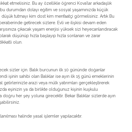
kkat etmelisiniz. Bu ay özellikle öğrenci Kova’lar arkadaşlık
oğru bu durumdan dolayı eğitim ve sosyal yaşamınızda küçük
nizi düşük tutmayı kim dost kim menfaatçi görmelisiniz. Artık Bu
beraberinde getirecek sizlere. Evli ve ilişkisi devam eden
arşısınıza çıkacak yaşam enerjisi yüksek sizi heyecanlandıracak
ş olarak düşünüp hızla başlayıp hızla sonlanan ve zarar
ikkatli olun.
cek sizler için. Balık burcunun ilk 10 gününde doğanlar
Kendi işinin sahibi olan Balıklar ise ayın ilk 15 günü emeklerinin
sal gelirlerinizle arazi veya mülk yatırımları gerçekleştirerek
zda eşinizin ya da birlikte olduğunuz kişinin kuşkulu
 doğru her şey yoluna girecektir. Bekar Balıklar sizlerde ayın
abilirsiniz.
lanılması halinde yasal işlemler yapılacaktır.