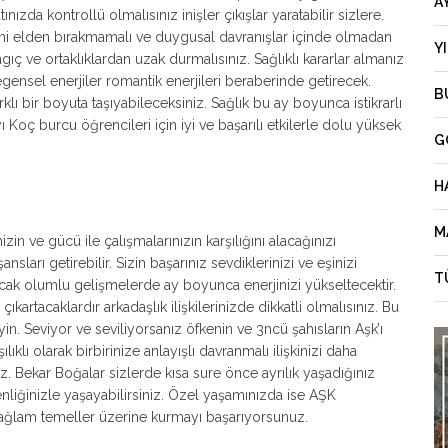
A
tınızda kontrollü olmalısınız inişler çıkışlar yaratabilir sizlere.
imi elden bırakmamalı ve duygusal davranışlar içinde olmadan
Y
gıç ve ortaklıklardan uzak durmalısınız. Sağlıklı kararlar almanız
ensel enerjiler romantik enerjileri beraberinde getirecek.
B
farklı bir boyuta taşıyabileceksiniz. Sağlık bu ay boyunca istikrarlı
 ayı Koç burcu öğrencileri için iyi ve başarılı etkilerle dolu yüksek
G
H
M
zin ve gücü ile çalışmalarınızın karşılığını alacağınızı
ları getirebilir. Sizin başarınız sevdiklerinizi ve eşinizi
T
acak olumlu gelişmelerde ay boyunca enerjinizi yükseltecektir.
artacaklardır arkadaşlık ilişkilerinizde dikkatli olmalısınız. Bu
in. Seviyor ve seviliyorsanız öfkenin ve 3ncü şahısların Aşk’ı
klı olarak birbirinize anlayışlı davranmalı ilişkinizi daha
ız. Bekar Boğalar sizlerde kısa sure önce ayrılık yaşadığınız
enliğinizle yaşayabilirsiniz. Özel yaşamınızda ise AŞK
ağlam temeller üzerine kurmayı başarıyorsunuz.