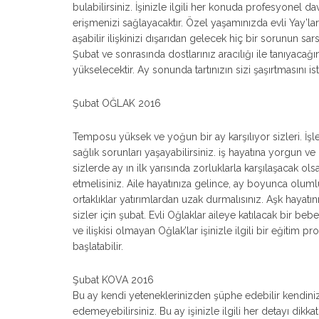
bulabilirsiniz. İşinizle ilgili her konuda profesyonel d
erişmenizi sağlayacaktır. Özel yaşamınızda evli Yay’lar
aşabilir ilişkinizi dışarıdan gelecek hiç bir sorunun sa
Şubat ve sonrasında dostlarınız aracılığı ile tanıyacağın
yükselecektir. Ay sonunda tartınızın sizi şaşırtmasını
Şubat OĞLAK 2016
Temposu yüksek ve yoğun bir ay karşılıyor sizleri. İşler
sağlık sorunları yaşayabilirsiniz. iş hayatına yorgun v
sizlerde ay ın ilk yarısında zorluklarla karşılaşacak 
etmelisiniz. Aile hayatınıza gelince, ay boyunca olumlu e
ortaklıklar yatırımlardan uzak durmalısınız. Aşk haya
sizler için şubat. Evli Oğlaklar aileye katılacak bir beb
ve ilişkisi olmayan Oğlak’lar işinizle ilgili bir eğitim 
başlatabilir.
Şubat KOVA 2016
Bu ay kendi yeteneklerinizden şüphe edebilir kendinizi
edemeyebilirsiniz. Bu ay işinizle ilgili her detayı dik