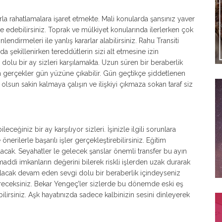
la rahatlamalara işaret etmekte. Mali konularda şansınız yaver
 edebilirsiniz. Toprak ve mülkiyet konularında ilerlerken çok
nlendirmeleri ile yanlış kararlar alabilirsiniz. Rahu Transiti
a şekillenirken tereddütlerin sizi alt etmesine izin
dolu bir ay sizleri karşılamakta. Uzun süren bir beraberlik
an gerçekler gün yüzüne çıkabilir. Gün geçtikçe şiddetlenen
a olsun sakin kalmaya çalışın ve ilişkiyi çıkmaza sokan taraf siz
ceğiniz bir ay karşılıyor sizleri. İşinizle ilgili sorunlara
erilerle başarılı işler gerçekleştirebilirsiniz. Eğitim
olacak. Seyahatler le gelecek şanslar önemli transfer bu ayın
ddi imkanların değerini bilerek riskli işlerden uzak durarak
ulacak devam eden sevgi dolu bir beraberlik içindeyseniz
tireceksiniz. Bekar Yengeç’ler sizlerde bu dönemde eski eş
abilirsiniz. Aşk hayatınızda sadece kalbinizin sesini dinleyerek