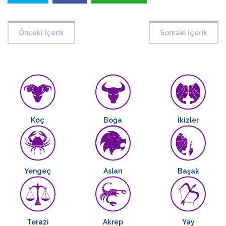
Önceki İçerik
Sonraki İçerik
Koç
Boğa
İkizler
Yengeç
Aslan
Başak
Terazi
Akrep
Yay