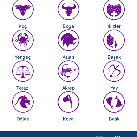
Koç
Boğa
İkizler
Yengeç
Aslan
Başak
Terazi
Akrep
Yay
Oğlak
Kova
Balık