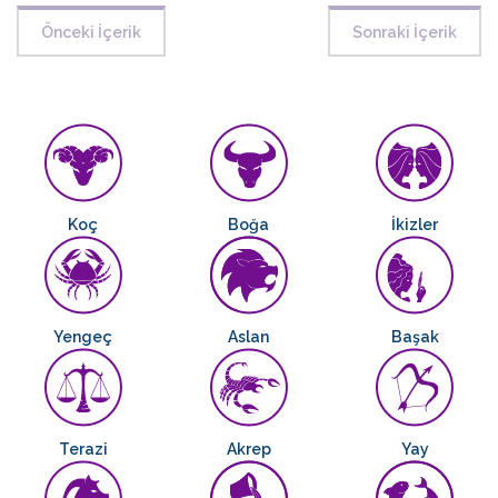
Önceki İçerik
Sonraki İçerik
Koç
Boğa
İkizler
Yengeç
Aslan
Başak
Terazi
Akrep
Yay