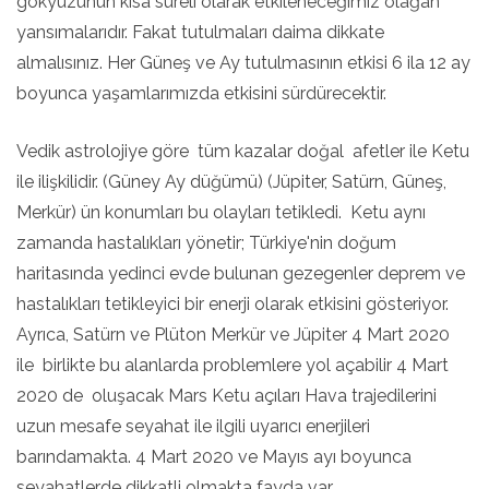
gökyüzünün kısa süreli olarak etkileneceğimiz olağan
yansımalarıdır. Fakat tutulmaları daima dikkate
almalısınız. Her Güneş ve Ay tutulmasının etkisi 6 ila 12 ay
boyunca yaşamlarımızda etkisini sürdürecektir.
Vedik astrolojiye göre tüm kazalar doğal afetler ile Ketu
ile ilişkilidir. (Güney Ay düğümü) (Jüpiter, Satürn, Güneş,
Merkür) ün konumları bu olayları tetikledi. Ketu aynı
zamanda hastalıkları yönetir; Türkiye'nin doğum
haritasında yedinci evde bulunan gezegenler deprem ve
hastalıkları tetikleyici bir enerji olarak etkisini gösteriyor.
Ayrıca, Satürn ve Plüton Merkür ve Jüpiter 4 Mart 2020
ile birlikte bu alanlarda problemlere yol açabilir 4 Mart
2020 de oluşacak Mars Ketu açıları Hava trajedilerini
uzun mesafe seyahat ile ilgili uyarıcı enerjileri
barındamakta. 4 Mart 2020 ve Mayıs ayı boyunca
seyahatlerde dikkatli olmakta fayda var.