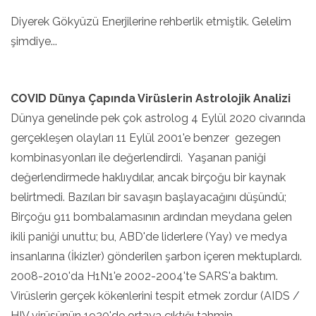
Diyerek Gökyüzü Enerjilerine rehberlik etmiştik. Gelelim
şimdiye...
COVID Dünya Çapında Virüslerin Astrolojik Analizi
Dünya genelinde pek çok astrolog 4 Eylül 2020 civarında
gerçekleşen olayları 11 Eylül 2001'e benzer gezegen
kombinasyonları ile değerlendirdi. Yaşanan paniği
değerlendirmede haklıydılar, ancak birçoğu bir kaynak
belirtmedi. Bazıları bir savaşın başlayacağını düşündü;
Birçoğu 911 bombalamasının ardından meydana gelen
ikili paniği unuttu; bu, ABD'de liderlere (Yay) ve medya
insanlarına (İkizler) gönderilen şarbon içeren mektuplardı.
2008-2010'da H1N1'e 2002-2004'te SARS'a baktım.
Virüslerin gerçek kökenlerini tespit etmek zordur (AIDS /
HIV virüsünün 1920'de ortaya çıktığı tahmin