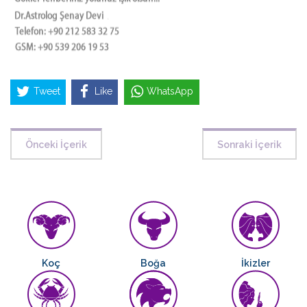
Tweet
Like
WhatsApp
Önceki İçerik
Sonraki İçerik
Koç
Boğa
İkizler