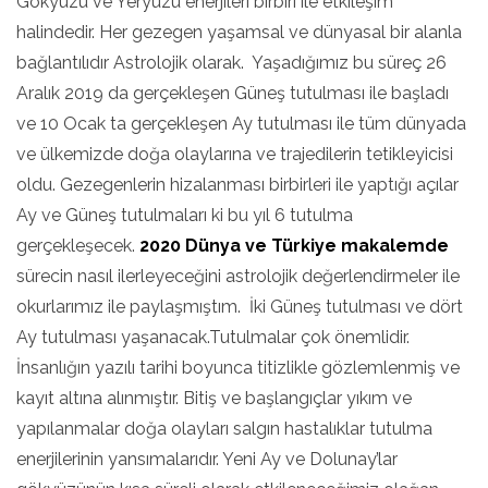
Gökyüzü ve Yeryüzü enerjileri birbiri ile etkileşim
halindedir. Her gezegen yaşamsal ve dünyasal bir alanla
bağlantılıdır Astrolojik olarak. Yaşadığımız bu süreç 26
Aralık 2019 da gerçekleşen Güneş tutulması ile başladı
ve 10 Ocak ta gerçekleşen Ay tutulması ile tüm dünyada
ve ülkemizde doğa olaylarına ve trajedilerin tetikleyicisi
oldu. Gezegenlerin hizalanması birbirleri ile yaptığı açılar
Ay ve Güneş tutulmaları ki bu yıl 6 tutulma
gerçekleşecek.
2020 Dünya ve Türkiye makalemde
sürecin nasıl ilerleyeceğini astrolojik değerlendirmeler ile
okurlarımız ile paylaşmıştım. İki Güneş tutulması ve dört
Ay tutulması yaşanacak.Tutulmalar çok önemlidir.
İnsanlığın yazılı tarihi boyunca titizlikle gözlemlenmiş ve
kayıt altına alınmıştır. Bitiş ve başlangıçlar yıkım ve
yapılanmalar doğa olayları salgın hastalıklar tutulma
enerjilerinin yansımalarıdır. Yeni Ay ve Dolunay’lar