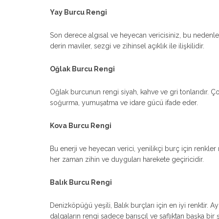
Yay Burcu Rengi
Son derece algısal ve heyecan vericisiniz, bu nedenl
derin maviler, sezgi ve zihinsel açıklık ile ilişkilidir.
Oğlak Burcu Rengi
Oğlak burcunun rengi siyah, kahve ve gri tonlarıdır. Ço
soğurma, yumuşatma ve idare gücü ifade eder.
Kova Burcu Rengi
Bu enerji ve heyecan verici, yenilikçi burç için renkler 
her zaman zihin ve duyguları harekete geçiricidir.
Balık Burcu Rengi
Denizköpüğü yeşili, Balık burçları için en iyi renktir. A
dalgaların rengi sadece barışçıl ve saflıktan başka bir 