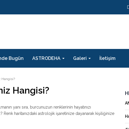
nde Bugün
ASTRODEHA
Galeri
İletişim
 Hangisi?
iz Hangisi?
H
A
olmanın yanı sıra, burcunuzun renklerinin hayatınızı
enk haritanızdaki astrolojik işaretinize dayanarak kişiliğinize
H