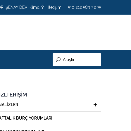
DR. ŞENAY DEVİ Kimdir?
İletişim :
+90 212 583 32 75
IZLI ERIŞIM
NALIZLER
AFTALIK BURÇ YORUMLARI