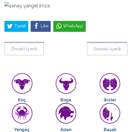
Tweet
Like
WhatsApp
Önceki İçerik
Sonraki İçerik
Koç
Boğa
İkizler
Yengeç
Aslan
Başak