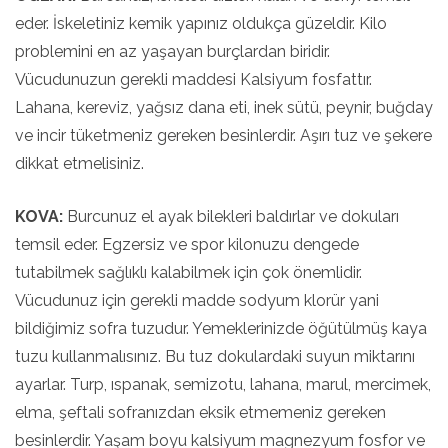
eder. İskeletiniz kemik yapınız oldukça güzeldir. Kilo
problemini en az yaşayan burçlardan biridir.
Vücudunuzun gerekli maddesi Kalsiyum fosfattır.
Lahana, kereviz, yağsız dana eti, inek sütü, peynir, buğday
ve incir tüketmeniz gereken besinlerdir. Aşırı tuz ve şekere
dikkat etmelisiniz.
KOVA:
Burcunuz el ayak bilekleri baldırlar ve dokuları
temsil eder. Egzersiz ve spor kilonuzu dengede
tutabilmek sağlıklı kalabilmek için çok önemlidir.
Vücudunuz için gerekli madde sodyum klorür yani
bildiğimiz sofra tuzudur. Yemeklerinizde öğütülmüş kaya
tuzu kullanmalısınız. Bu tuz dokulardaki suyun miktarını
ayarlar. Turp, ıspanak, semizotu, lahana, marul, mercimek,
elma, şeftali sofranızdan eksik etmemeniz gereken
besinlerdir. Yaşam boyu kalsiyum magnezyum fosfor ve