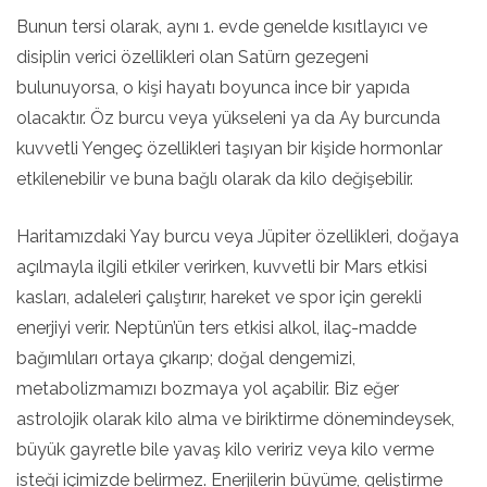
Bunun tersi olarak, aynı 1. evde genelde kısıtlayıcı ve
disiplin verici özellikleri olan Satürn gezegeni
bulunuyorsa, o kişi hayatı boyunca ince bir yapıda
olacaktır. Öz burcu veya yükseleni ya da Ay burcunda
kuvvetli Yengeç özellikleri taşıyan bir kişide hormonlar
etkilenebilir ve buna bağlı olarak da kilo değişebilir.
Haritamızdaki Yay burcu veya Jüpiter özellikleri, doğaya
açılmayla ilgili etkiler verirken, kuvvetli bir Mars etkisi
kasları, adaleleri çalıştırır, hareket ve spor için gerekli
enerjiyi verir. Neptün’ün ters etkisi alkol, ilaç-madde
bağımlıları ortaya çıkarıp; doğal dengemizi,
metabolizmamızı bozmaya yol açabilir. Biz eğer
astrolojik olarak kilo alma ve biriktirme dönemindeysek,
büyük gayretle bile yavaş kilo veririz veya kilo verme
isteği içimizde belirmez. Enerjilerin büyüme, geliştirme