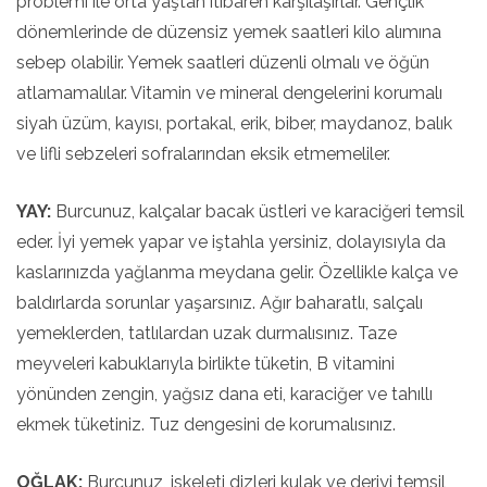
problemi ile orta yaştan itibaren karşılaşırlar. Gençlik
dönemlerinde de düzensiz yemek saatleri kilo alımına
sebep olabilir. Yemek saatleri düzenli olmalı ve öğün
atlamamalılar. Vitamin ve mineral dengelerini korumalı
siyah üzüm, kayısı, portakal, erik, biber, maydanoz, balık
ve lifli sebzeleri sofralarından eksik etmemeliler.
YAY:
Burcunuz, kalçalar bacak üstleri ve karaciğeri temsil
eder. İyi yemek yapar ve iştahla yersiniz, dolayısıyla da
kaslarınızda yağlanma meydana gelir. Özellikle kalça ve
baldırlarda sorunlar yaşarsınız. Ağır baharatlı, salçalı
yemeklerden, tatlılardan uzak durmalısınız. Taze
meyveleri kabuklarıyla birlikte tüketin, B vitamini
yönünden zengin, yağsız dana eti, karaciğer ve tahıllı
ekmek tüketiniz. Tuz dengesini de korumalısınız.
OĞLAK:
Burcunuz, iskeleti dizleri kulak ve deriyi temsil