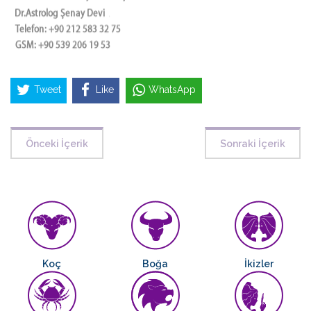
Tweet
Like
WhatsApp
Önceki İçerik
Sonraki İçerik
Koç
Boğa
İkizler