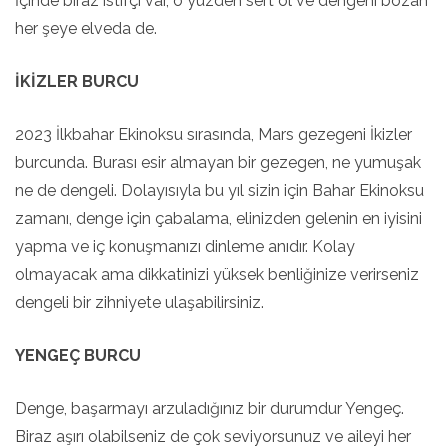
İçinde biraz istifçi var, o yüzden sert ol ve dengeni bozan
her şeye elveda de.
İKİZLER BURCU
2023 İlkbahar Ekinoksu sırasında, Mars gezegeni İkizler
burcunda. Burası esir almayan bir gezegen, ne yumuşak
ne de dengeli. Dolayısıyla bu yıl sizin için Bahar Ekinoksu
zamanı, denge için çabalama, elinizden gelenin en iyisini
yapma ve iç konuşmanızı dinleme anıdır. Kolay
olmayacak ama dikkatinizi yüksek benliğinize verirseniz
dengeli bir zihniyete ulaşabilirsiniz.
YENGEÇ BURCU
Denge, başarmayı arzuladığınız bir durumdur Yengeç.
Biraz aşırı olabilseniz de çok seviyorsunuz ve aileyi her