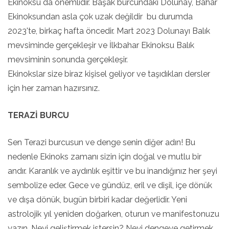
Ekinoksu da önemlidir. Başak burcundaki Dolunay, Bahar
Ekinoksundan asla çok uzak değildir bu durumda
2023'te, birkaç hafta öncedir. Mart 2023 Dolunayı Balık
mevsiminde gerçekleşir ve İlkbahar Ekinoksu Balık
mevsiminin sonunda gerçekleşir.
Ekinokslar size biraz kişisel geliyor ve taşıdıkları dersler
için her zaman hazırsınız.
TERAZİ BURCU
Sen Terazi burcusun ve denge senin diğer adın! Bu
nedenle Ekinoks zamanı sizin için doğal ve mutlu bir
andır. Karanlık ve aydınlık eşittir ve bu inandığınız her şeyi
sembolize eder. Gece ve gündüz, eril ve dişil, içe dönük
ve dışa dönük, bugün birbiri kadar değerlidir. Yeni
astrolojik yıl yeniden doğarken, oturun ve manifestonuzu
yazın. Neyi geliştirmek istersin? Neyi dengeye getirmek