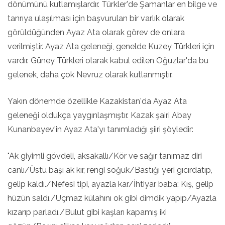
dönümünü kutlamışlardır. Türkler'de Şamanlar en bilge ve
tanrıya ulaşılması için başvurulan bir varlık olarak
görüldüğünden Ayaz Ata olarak görev de onlara
verilmiştir. Ayaz Ata geleneği, genelde Kuzey Türkleri için
vardır. Güney Türkleri olarak kabul edilen Oğuzlar'da bu
gelenek, daha çok Nevruz olarak kutlanmıştır.
Yakın dönemde özellikle Kazakistan'da Ayaz Ata
geleneği oldukça yaygınlaşmıştır. Kazak şairi Abay
Kunanbayev'in Ayaz Ata'yı tanımladığı şiiri şöyledir:
"Ak giyimli gövdeli, aksakallı/Kör ve sağır tanımaz diri
canlı/Üstü başı ak kır, rengi soğuk/Bastığı yeri gıcırdatıp,
gelip kaldı./Nefesi tipi, ayazla kar/İhtiyar baba: Kış, gelip
hüzün saldı./Uçmaz külahını ok gibi dimdik yapıp/Ayazla
kızarıp parladı./Bulut gibi kaşları kapamış iki