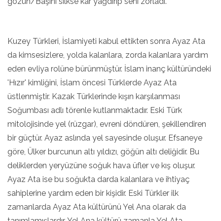
gözün/Başını silkse kar yağdırıp seni zorladı."
Kuzey Türkleri, İslamiyeti kabul ettikten sonra Ayaz Ata
da kimsesizlere, yolda kalanlara, zorda kalanlara yardım
eden evliya rolüne bürünmüştür. İslam inanç kültüründeki
'Hızır' kimliğini, İslam öncesi Türklerde Ayaz Ata
üstlenmiştir. Kazak Türklerinde kışın karşılanması
Soğumbası adlı törenle kutlanmaktadır. Eski Türk
mitolojisinde yel (rüzgar), evreni döndüren, şekillendiren
bir güçtür. Ayaz aslında yel sayesinde oluşur. Efsaneye
göre, Ülker burcunun altı yıldızı, göğün altı deliğidir. Bu
deliklerden yeryüzüne soğuk hava üfler ve kış oluşur.
Ayaz Ata ise bu soğukta darda kalanlara ve ihtiyaç
sahiplerine yardım eden bir kişidir. Eski Türkler ilk
zamanlarda Ayaz Ata kültürünü Yel Ana olarak da
tanımlamışlardır. Yel Ana kültürü zamanla Yel Ata