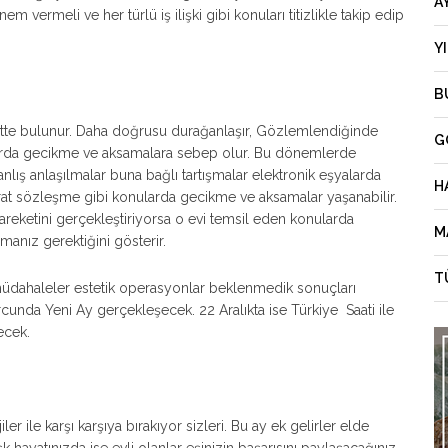
A
vermeli ve her türlü iş ilişki gibi konuları titizlikle takip edip
Y
B
ekette bulunur. Daha doğrusu durağanlaşır, Gözlemlendiğinde
G
nularda gecikme ve aksamalara sebep olur. Bu dönemlerde
nlış anlaşılmalar buna bağlı tartışmalar elektronik eşyalarda
H
at sözleşme gibi konularda gecikme ve aksamalar yaşanabilir.
hareketini gerçekleştiriyorsa o evi temsil eden konularda
M
lmanız gerektiğini gösterir.
T
müdahaleler estetik operasyonlar beklenmedik sonuçları
burcunda Yeni Ay gerçekleşecek. 22 Aralıkta ise Türkiye Saati ile
ecek.
iler ile karşı karşıya bırakıyor sizleri. Bu ay ek gelirler elde