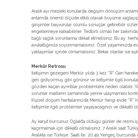
Aralık ayı mesleki konularda değişim dönüşüm anlamına
anlamda önemli ölçüde etkili olacak büyüme sağlayıp im
girişimler başvurular olumlu sonuçlar getirebilir sizler
engellemeye kalkabilirler. Tedbirli olmalı her bakımd
bağlı sağlık sorunlarına dikkat etmelisiniz. Bu ay he
avukatlığınıza soyunmamalısınız. Özel yaşamınızda evl
yaklaşımlar içinde olmamalısınız. Bekar olanlar ise aşk a
Merkür Retrosu
İletişimin gezegeni Merkür yılda 3 kez ‘’R’’ Geri har
geri gidiyormuş gibi görünür ve iletişimle ilgili ko
gözden kaçan ayrıntılar problemlere neden olabilir. Ya
sorunlar maillerin zamanında yerine ulaşmaması kontr
Kişisel doğum haritalarınızda Merkür hangi evde ‘’R’’ 
iletişimle ilgili problemler yaşayacağınızı ve dikkatli o
Ay karşıt burcunuz Oğlak’ta olduğu günler de resmi işleri
kaçırmamak için dikkatli olmalısınız. 7 Aralık saat Tü
Aralıkta ise Türkiye Saati ile 20:49 Yengeç burcund