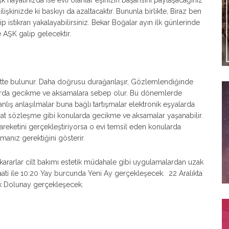
şk hayatınızda ise evli olanlar eşinizin başarısını paylaşacağınız
şkinizde ki baskıyı da azaltacaktır. Bununla birlikte, Biraz ben
ip istikrarı yakalayabilirsiniz. Bekar Boğalar ayın ilk günlerinde
 AŞK galip gelecektir.
ekette bulunur. Daha doğrusu durağanlaşır, Gözlemlendiğinde
nularda gecikme ve aksamalara sebep olur. Bu dönemlerde
nlış anlaşılmalar buna bağlı tartışmalar elektronik eşyalarda
at sözleşme gibi konularda gecikme ve aksamalar yaşanabilir.
hareketini gerçekleştiriyorsa o evi temsil eden konularda
lmanız gerektiğini gösterir.
ararlar cilt bakımı estetik müdahale gibi uygulamalardan uzak
aati ile 10:20 Yay burcunda Yeni Ay gerçekleşecek. 22 Aralıkta
ak Dolunay gerçekleşecek.