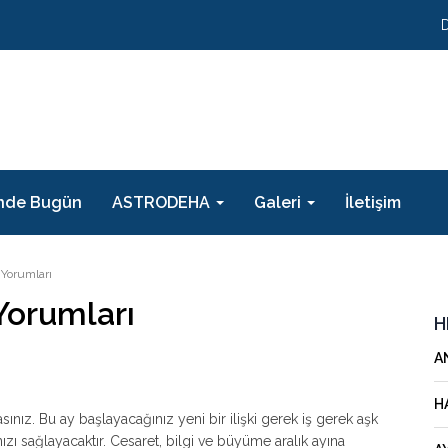
nde Bugün
ASTRODEHA
Galeri
İletişim
 Yorumları
Yorumları
H
A
H
asınız. Bu ay başlayacağınız yeni bir ilişki gerek iş gerek aşk
zı sağlayacaktır. Cesaret, bilgi ve büyüme aralık ayına