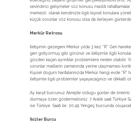
edeceğiniz başarılı girişimler gerçekleştirebilirsiniz. A
sevindirici gelişmeler söz konusu maddi rahatlamalar ili
merkezli olarak kendinizle ilgili kişisel konulara yönel
küçük sorunlar söz konusu olsa da ilerleyen günlerde
Merkür Retrosu
İletişimin gezegeni Merkür yılda 3 kez ‘’R’’ Geri har
geri gidiyormuş gibi görünür ve iletişimle ilgili ko
gözden kaçan ayrıntılar problemlere neden olabilir. Ya
sorunlar maillerin zamanında yerine ulaşmaması kontr
Kişisel doğum haritalarınızda Merkür hangi evde ‘’R’’ 
iletişimle ilgili problemler yaşayacağınızı ve dikkatli o
Ay karşıt burcunuz Akrepte olduğu günler de önemli k
durmaya özen göstermelisiniz. 7 Aralık saat Türkiye S
ise Türkiye Saati ile 20:49 Yengeç burcunda oluşac
İkizler Burcu