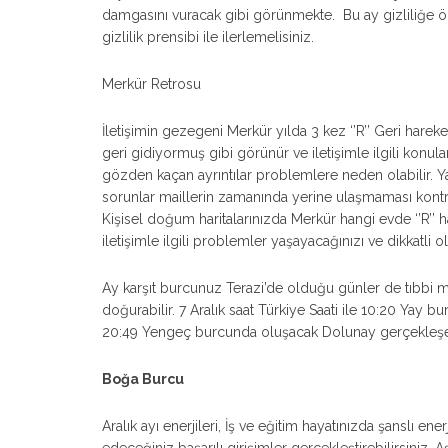
damgasını vuracak gibi görünmekte. Bu ay gizliliğe önem 
gizlilik prensibi ile ilerlemelisiniz.
Merkür Retrosu
İletişimin gezegeni Merkür yılda 3 kez ‘’R’’ Geri har
geri gidiyormuş gibi görünür ve iletişimle ilgili ko
gözden kaçan ayrıntılar problemlere neden olabilir. Ya
sorunlar maillerin zamanında yerine ulaşmaması kontr
Kişisel doğum haritalarınızda Merkür hangi evde ‘’R’’ 
iletişimle ilgili problemler yaşayacağınızı ve dikkatli o
Ay karşıt burcunuz Terazi’de olduğu günler de tıbbi 
doğurabilir. 7 Aralık saat Türkiye Saati ile 10:20 Yay 
20:49 Yengeç burcunda oluşacak Dolunay gerçekleş
Boğa Burcu
Aralık ayı enerjileri, İş ve eğitim hayatınızda şanslı enerj