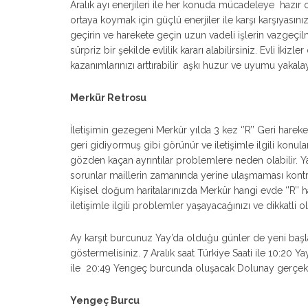
Aralık ayı enerjileri ile her konuda mücadeleye hazır 
ortaya koymak için güçlü enerjiler ile karşı karşıyasını
geçirin ve harekete geçin uzun vadeli işlerin vazgeçilmez
sürpriz bir şekilde evlilik kararı alabilirsiniz. Evli İk
kazanımlarınızı arttırabilir aşkı huzur ve uyumu yakalay
Merkür Retrosu
İletişimin gezegeni Merkür yılda 3 kez ‘’R’’ Geri har
geri gidiyormuş gibi görünür ve iletişimle ilgili ko
gözden kaçan ayrıntılar problemlere neden olabilir. Ya
sorunlar maillerin zamanında yerine ulaşmaması kontr
Kişisel doğum haritalarınızda Merkür hangi evde ‘’R’’ 
iletişimle ilgili problemler yaşayacağınızı ve dikkatli o
Ay karşıt burcunuz Yay’da olduğu günler de yeni baş
göstermelisiniz. 7 Aralık saat Türkiye Saati ile 10:20 
ile 20:49 Yengeç burcunda oluşacak Dolunay gerçek
Yengeç Burcu