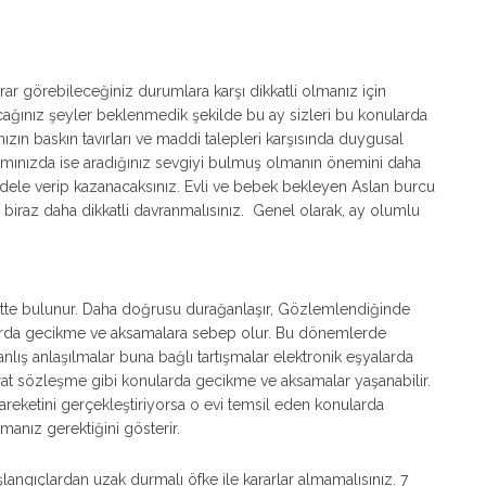
zarar görebileceğiniz durumlara karşı dikkatli olmanız için
pacağınız şeyler beklenmedik şekilde bu ay sizleri bu konularda
ınızın baskın tavırları ve maddi talepleri karşısında duygusal
aşamınızda ise aradığınız sevgiyi bulmuş olmanın önemini daha
adele verip kazanacaksınız. Evli ve bebek bekleyen Aslan burcu
ı biraz daha dikkatli davranmalısınız. Genel olarak, ay olumlu
ekette bulunur. Daha doğrusu durağanlaşır, Gözlemlendiğinde
nularda gecikme ve aksamalara sebep olur. Bu dönemlerde
nlış anlaşılmalar buna bağlı tartışmalar elektronik eşyalarda
at sözleşme gibi konularda gecikme ve aksamalar yaşanabilir.
hareketini gerçekleştiriyorsa o evi temsil eden konularda
lmanız gerektiğini gösterir.
angıçlardan uzak durmalı öfke ile kararlar almamalısınız. 7