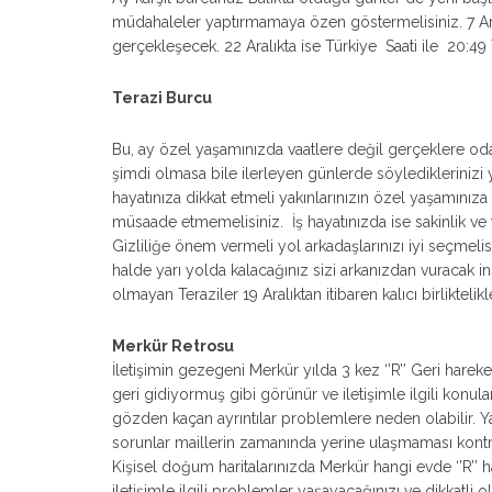
müdahaleler yaptırmamaya özen göstermelisiniz. 7 Aral
gerçekleşecek. 22 Aralıkta ise Türkiye Saati ile 20
Terazi Burcu
Bu, ay özel yaşamınızda vaatlere değil gerçeklere od
şimdi olmasa bile ilerleyen günlerde söylediklerinizi ya
hayatınıza dikkat etmeli yakınlarınızın özel yaşamınız
müsaade etmemelisiniz. İş hayatınızda ise sakinlik ve 
Gizliliğe önem vermeli yol arkadaşlarınızı iyi seçme
halde yarı yolda kalacağınız sizi arkanızdan vuracak ins
olmayan Teraziler 19 Aralıktan itibaren kalıcı birliktelikl
Merkür Retrosu
İletişimin gezegeni Merkür yılda 3 kez ‘’R’’ Geri har
geri gidiyormuş gibi görünür ve iletişimle ilgili ko
gözden kaçan ayrıntılar problemlere neden olabilir. Ya
sorunlar maillerin zamanında yerine ulaşmaması kontr
Kişisel doğum haritalarınızda Merkür hangi evde ‘’R’’ 
iletişimle ilgili problemler yaşayacağınızı ve dikkatli o