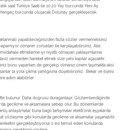
ık saat Türkiye Saati ile 10:20 Yay burcunda Yeni Ay
:49 Yengeç burcunda oluşacak Dolunay gerçekleşecek.
aklanmalı yapabileceğinizden fazla sözler vermemelisiniz
pamıyor olmanın zorlukları ile karşılaşabilirsiniz. Aile
a müdahale etmelerine iyi niyetli olmayan yaklaşımlarına
taviz vermeden hareket etmek size yeni kapılar açacaktır.
lisiniz bunu yaparken de gerçekçi olmanız önem taşımakta aksi
anlar la yola çıkma yanılgısına düşebilirsiniz. Bekar ve ilişkisi
ere adım atabilirler.
ekette bulunur. Daha doğrusu durağanlaşır, Gözlemlendiğinde
nularda gecikme ve aksamalara sebep olur. Bu dönemlerde
nlış anlaşılmalar buna bağlı tartışmalar elektronik eşyalarda
at sözleşme gibi konularda gecikme ve aksamalar yaşanabilir.
hareketini gerçekleştiriyorsa o evi temsil eden konularda
lmanız gerektiğini gösterir.