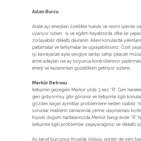
Aslan Burcu
Aralık ayı enerjileri özellikle hukuki ve resmi işlerde 
uyarıyor sizleri. İş ve eğitim hayatınızda öfke ile ya
zorlayabilir dikkatli davranın. Ailevi konularda yakınlar
patlamalar ve tartışmalar ile uğraşabilirsiniz. Özel y
iyi kavrayacak aşka sevgiye sarılıp sahip çıkacak müc
anne adayları ise ay boyunca kontrollerinizi yaptırmal
enerji ve kazanımları güzellikleri getiriyor sizlere.
Merkür Retrosu
İletişimin gezegeni Merkür yılda 3 kez ‘’R’’ Geri har
geri gidiyormuş gibi görünür ve iletişimle ilgili ko
gözden kaçan ayrıntılar problemlere neden olabilir. Ya
sorunlar maillerin zamanında yerine ulaşmaması kontr
Kişisel doğum haritalarınızda Merkür hangi evde ‘’R’’ 
iletişimle ilgili problemler yaşayacağınızı ve dikkatli o
Ay karşıt burcunuz Kova’da olduğu günler de yeni başl