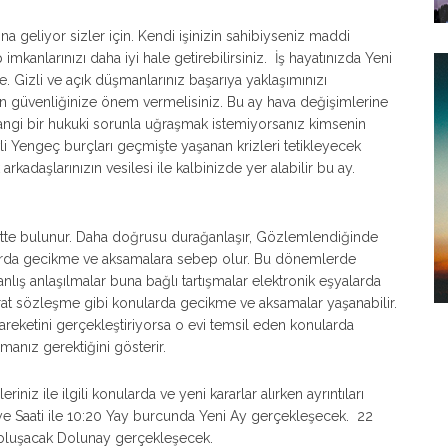
 geliyor sizler için. Kendi işinizin sahibiyseniz maddi
kanlarınızı daha iyi hale getirebilirsiniz. İş hayatınızda Yeni
e. Gizli ve açık düşmanlarınız başarıya yaklaşımınızı
an güvenliğinize önem vermelisiniz. Bu ay hava değişimlerine
rhangi bir hukuki sorunla uğraşmak istemiyorsanız kimsenin
i Yengeç burçları geçmişte yaşanan krizleri tetikleyecek
rkadaşlarınızın vesilesi ile kalbinizde yer alabilir bu ay.
ekette bulunur. Daha doğrusu durağanlaşır, Gözlemlendiğinde
nularda gecikme ve aksamalara sebep olur. Bu dönemlerde
nlış anlaşılmalar buna bağlı tartışmalar elektronik eşyalarda
at sözleşme gibi konularda gecikme ve aksamalar yaşanabilir.
hareketini gerçekleştiriyorsa o evi temsil eden konularda
lmanız gerektiğini gösterir.
niz ile ilgili konularda ve yeni kararlar alırken ayrıntıları
rkiye Saati ile 10:20 Yay burcunda Yeni Ay gerçekleşecek. 22
a oluşacak Dolunay gerçekleşecek.