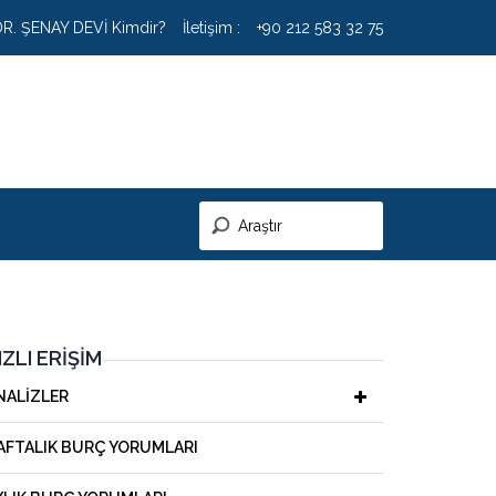
DR. ŞENAY DEVİ Kimdir?
İletişim :
+90 212 583 32 75
IZLI ERIŞIM
NALIZLER
AFTALIK BURÇ YORUMLARI