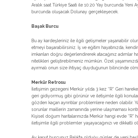
Aralık saat Türkiye Saati ile 10:20 Yay burcunda Yeni 
burcunda oluşacak Dolunay gerçekleşecek.
Başak Burcu
Bu ay kardeşleriniz ile ilgili gelişmeler yaşanabilir ol
etmeyi başarabilirsiniz. İş ve eğitim hayatınızda, kendi
imkanları doğru değerlendirerek atacağınız adımlar hay
nitelikleri geliştirebilmeniz mümkün. Özel yaşamınızda 
ayırmalı onun size ihtiyaç duyduğunun bilincinde olma
Merkür Retrosu
İletişimin gezegeni Merkür yılda 3 kez ‘’R’’ Geri har
geri gidiyormuş gibi görünür ve iletişimle ilgili ko
gözden kaçan ayrıntılar problemlere neden olabilir. Ya
sorunlar maillerin zamanında yerine ulaşmaması kontr
Kişisel doğum haritalarınızda Merkür hangi evde ‘’R’’ 
iletişimle ilgili problemler yaşayacağınızı ve dikkatli o
Ay karşıt burcunuz Balık’ta olduğu günler de yeni baş