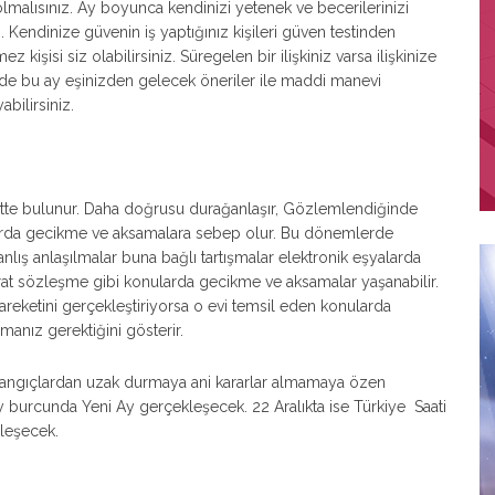
olmalısınız. Ay boyunca kendinizi yetenek ve becerilerinizi
z. Kendinize güvenin iş yaptığınız kişileri güven testinden
 kişisi siz olabilirsiniz. Süregelen bir ilişkiniz varsa ilişkinize
izler de bu ay eşinizden gelecek öneriler ile maddi manevi
abilirsiniz.
ekette bulunur. Daha doğrusu durağanlaşır, Gözlemlendiğinde
nularda gecikme ve aksamalara sebep olur. Bu dönemlerde
nlış anlaşılmalar buna bağlı tartışmalar elektronik eşyalarda
at sözleşme gibi konularda gecikme ve aksamalar yaşanabilir.
hareketini gerçekleştiriyorsa o evi temsil eden konularda
lmanız gerektiğini gösterir.
langıçlardan uzak durmaya ani kararlar almamaya özen
Yay burcunda Yeni Ay gerçekleşecek. 22 Aralıkta ise Türkiye Saati
leşecek.