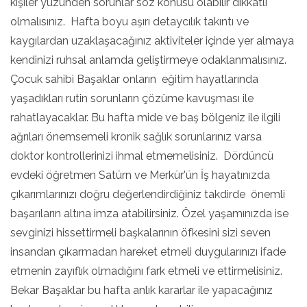
kişiler yüzünden sorunlar söz konusu olabilir dikkatli
olmalısınız. Hafta boyu aşırı detaycılık takıntı ve
kaygılardan uzaklaşacağınız aktiviteler içinde yer almaya
kendinizi ruhsal anlamda geliştirmeye odaklanmalısınız.
Çocuk sahibi Başaklar onların eğitim hayatlarında
yaşadıkları rutin sorunların çözüme kavuşması ile
rahatlayacaklar. Bu hafta mide ve baş bölgeniz ile ilgili
ağrıları önemsemeli kronik sağlık sorunlarınız varsa
doktor kontrollerinizi ihmal etmemelisiniz. Dördüncü
evdeki öğretmen Satürn ve Merkür'ün İş hayatınızda
çıkarımlarınızı doğru değerlendirdiğiniz takdirde önemli
başarıların altına imza atabilirsiniz. Özel yaşamınızda ise
sevginizi hissettirmeli başkalarının öfkesini sizi seven
insandan çıkarmadan hareket etmeli duygularınızı ifade
etmenin zayıflık olmadığını fark etmeli ve ettirmelisiniz.
Bekar Başaklar bu hafta anlık kararlar ile yapacağınız