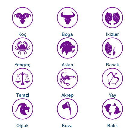
Koç
Boğa
İkizler
Yengeç
Aslan
Başak
Terazi
Akrep
Yay
Oğlak
Kova
Balık