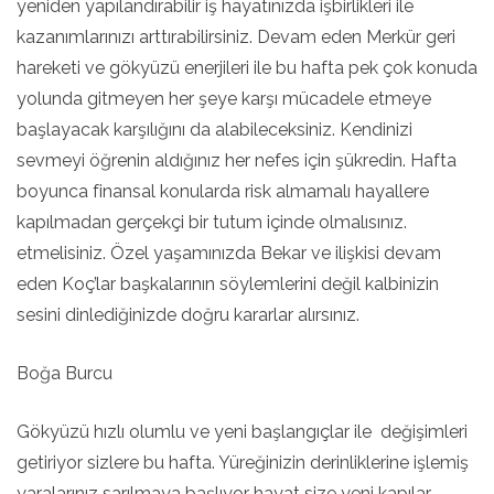
yeniden yapılandırabilir iş hayatınızda işbirlikleri ile
kazanımlarınızı arttırabilirsiniz. Devam eden Merkür geri
hareketi ve gökyüzü enerjileri ile bu hafta pek çok konuda
yolunda gitmeyen her şeye karşı mücadele etmeye
başlayacak karşılığını da alabileceksiniz. Kendinizi
sevmeyi öğrenin aldığınız her nefes için şükredin. Hafta
boyunca finansal konularda risk almamalı hayallere
kapılmadan gerçekçi bir tutum içinde olmalısınız.
etmelisiniz. Özel yaşamınızda Bekar ve ilişkisi devam
eden Koç’lar başkalarının söylemlerini değil kalbinizin
sesini dinlediğinizde doğru kararlar alırsınız.
Boğa Burcu
Gökyüzü hızlı olumlu ve yeni başlangıçlar ile değişimleri
getiriyor sizlere bu hafta. Yüreğinizin derinliklerine işlemiş
yaralarınız sarılmaya başlıyor hayat size yeni kapılar