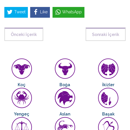
Tweet
Like
WhatsApp
Önceki İçerik
Sonraki İçerik
Koç
Boğa
İkizler
Yengeç
Aslan
Başak