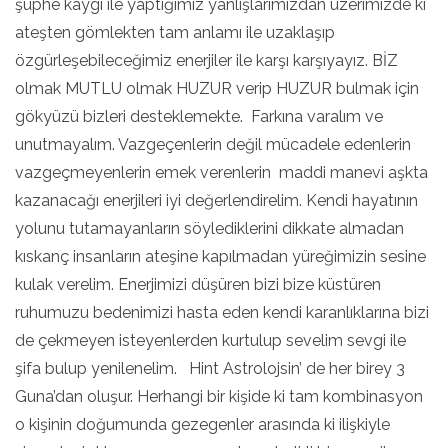
şüphe kaygı ile yaptığımız yanlışlarımızdan üzerimizde ki
ateşten gömlekten tam anlamı ile uzaklaşıp
özgürleşebileceğimiz enerjiler ile karşı karşıyayız. BİZ
olmak MUTLU olmak HUZUR verip HUZUR bulmak için
gökyüzü bizleri desteklemekte. Farkına varalım ve
unutmayalım. Vazgeçenlerin değil mücadele edenlerin
vazgeçmeyenlerin emek verenlerin maddi manevi aşkta
kazanacağı enerjileri iyi değerlendirelim. Kendi hayatının
yolunu tutamayanların söylediklerini dikkate almadan
kıskanç insanların ateşine kapılmadan yüreğimizin sesine
kulak verelim. Enerjimizi düşüren bizi bize küstüren
ruhumuzu bedenimizi hasta eden kendi karanlıklarına bizi
de çekmeyen isteyenlerden kurtulup sevelim sevgi ile
şifa bulup yenilenelim. Hint Astrolojsin’ de her birey 3
Guna’dan oluşur. Herhangi bir kişide ki tam kombinasyon
o kişinin doğumunda gezegenler arasında ki ilişkiyle