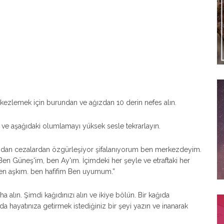
ezlemek için burundan ve ağızdan 10 derin nefes alın.
n ve aşağıdaki olumlamayı yüksek sesle tekrarlayın.
ımdan cezalardan özgürleşiyor şifalanıyorum ben merkezdeyim.
n Güneş'im, ben Ay'ım. İçimdeki her şeyle ve etraftaki her
Ben aşkım. ben hafifim Ben uyumum.”
a alın. Şimdi kağıdınızı alın ve ikiye bölün. Bir kağıda
da hayatınıza getirmek istediğiniz bir şeyi yazın ve inanarak