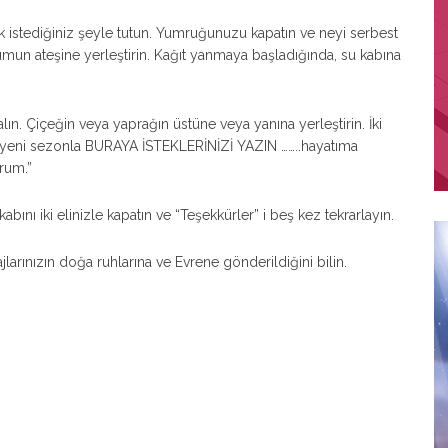
mak istediğiniz şeyle tutun. Yumruğunuzu kapatın ve neyi serbest
umun ateşine yerleştirin. Kağıt yanmaya başladığında, su kabına
alın. Çiçeğin veya yaprağın üstüne veya yanına yerleştirin. İki
Bu yeni sezonla BURAYA İSTEKLERİNİZİ YAZIN ……..hayatıma
rum.”
bını iki elinizle kapatın ve “Teşekkürler” i beş kez tekrarlayın.
larınızın doğa ruhlarına ve Evrene gönderildiğini bilin.