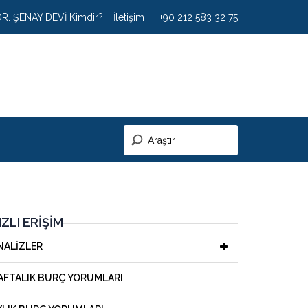
DR. ŞENAY DEVİ Kimdir?
İletişim :
+90 212 583 32 75
IZLI ERIŞIM
NALIZLER
AFTALIK BURÇ YORUMLARI