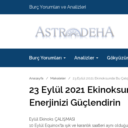
Burç Yorumları ve Analizleri
Burç Yorumları
Analizler
Gökyüzü
Anasayfa
Makaleler
23 Eylül 2021 Ekinoksunda Bu Çalış
23 Eylül 2021 Ekinoksu
Enerjinizi Güçlendirin
Eylül Ekinoks ÇALIŞMASI
10 Eylül Equinox'ta ışık ve karanlık saatleri aynı oldu