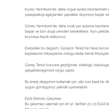
Kuzey Yarımküre'de, daha soğuk aylara hazırlanırken 
yavaşladıkça ağaçlardan yapraklar düşmeye başlar ve b
Güney Yarımküre'de, daha sıcak yaz aylarına hazırlanı
başlar ve tüm doğa yeniden bereketlenir. Aynı şekilde
koymaya teşvik ediliyoruz.
Enerjideki bu değişim, Güneş'in Terazi'nin hava burcun
başkalarının ihtiyaçlarına olduğu kadar kendi ihtiyaçla
Güneş Terazi burcuna geçtiğinde, ortaklığa, topluluğa v
çalışabileceğimize vurgu yapılır.
Bu enerji değişimini kutlamak için, işte size basit bir ri
uygun gördüğünüz şekilde uyarlanabilir.
Eylül Ekinoks Çalışması
Bu çalışmayı yapmak için en iyi tarihler 22-23 Eylül'dü