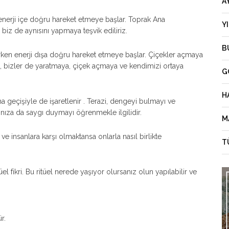
A
enerji içe doğru hareket etmeye başlar. Toprak Ana
Y
iz de aynısını yapmaya teşvik ediliriz.
B
rken enerji dışa doğru hareket etmeye başlar. Çiçekler açmaya
, bizler de yaratmaya, çiçek açmaya ve kendimizi ortaya
G
H
a geçişiyle de işaretlenir . Terazi, dengeyi bulmayı ve
rınıza da saygı duymayı öğrenmekle ilgilidir.
M
e insanlara karşı olmaktansa onlarla nasıl birlikte
T
tüel fikri. Bu ritüel nerede yaşıyor olursanız olun yapılabilir ve
r.