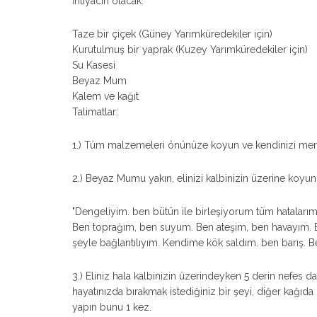
İhtiyacın olacak:
Taze bir çiçek (Güney Yarımküredekiler için)
Kurutulmuş bir yaprak (Kuzey Yarımküredekiler için)
Su Kasesi
Beyaz Mum
Kalem ve kağıt
Talimatlar:
1.) Tüm malzemeleri önünüze koyun ve kendinizi merk
2.) Beyaz Mumu yakın, elinizi kalbinizin üzerine koyu
"Dengeliyim. ben bütün ile birleşiyorum tüm hatalar
Ben toprağım, ben suyum. Ben ateşim, ben havayım. Be
şeyle bağlantılıyım. Kendime kök saldım. ben barış. 
3.) Eliniz hala kalbinizin üzerindeyken 5 derin nefes dah
hayatınızda bırakmak istediğiniz bir şeyi, diğer kağıda 
yapın bunu 1 kez.