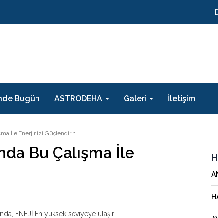
nde Bugün
ASTRODEHA
Galeri
İletişim
ma İle Enerjinizi Güçlendirin
nda Bu Çalışma İle
H
A
H
ğunda, ENEJİ En yüksek seviyeye ulaşır.