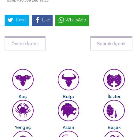
Tweet
Like
WhatsApp
Önceki İçerik
Sonraki İçerik
Koç
Boğa
İkizler
Yengeç
Aslan
Başak