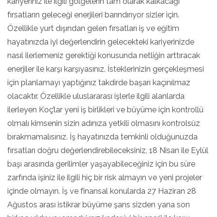
kariyeriniz ile ilgili gölgelerin tam olarak kalkacağı
fırsatların geleceği enerjileri barındırıyor sizler için.
Özellikle yurt dışından gelen fırsatları iş ve eğitim
hayatınızda iyi değerlendirin gelecekteki kariyerinizde
nasıl ilerlemeniz gerektiği konusunda netliğin arttıracak
enerjiler ile karşı karşıyasınız. İsteklerinizin gerçekleşmesi
için planlamayı yaptığınız takdirde başarı kaçınılmaz
olacaktır. Özellikle uluslararası işlerle ilgili alanlarda
ilerleyen Koç’lar yeni iş birlikleri ve büyüme için kontrollü
olmalı kimsenin sizin adınıza yetkili olmasını kontrolsüz
bırakmamalısınız. İş hayatınızda temkinli olduğunuzda
fırsatları doğru değerlendirebileceksiniz, 18 Nisan ile Eylül
başı arasında gerilimler yaşayabileceğiniz için bu süre
zarfında işiniz ile ilgili hiç bir risk almayın ve yeni projeler
içinde olmayın. İş ve finansal konularda 27 Haziran 28
Ağustos arası istikrar büyüme şans sizden yana son