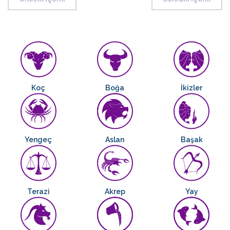
Koç
Boğa
İkizler
Yengeç
Aslan
Başak
Terazi
Akrep
Yay