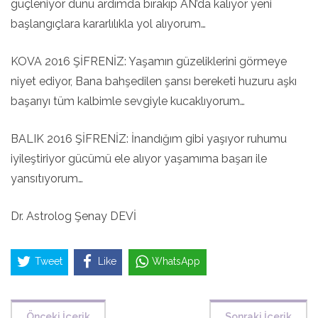
güçleniyor dünü ardımda bırakıp AN’da kalıyor yeni
başlangıçlara kararlılıkla yol alıyorum…
KOVA 2016 ŞİFRENİZ: Yaşamın güzeliklerini görmeye
niyet ediyor, Bana bahşedilen şansı bereketi huzuru aşkı
başarıyı tüm kalbimle sevgiyle kucaklıyorum…
BALIK 2016 ŞİFRENİZ: İnandığım gibi yaşıyor ruhumu
iyileştiriyor gücümü ele alıyor yaşamıma başarı ile
yansıtıyorum…
Dr. Astrolog Şenay DEVİ
Tweet
Like
WhatsApp
Önceki İçerik
Sonraki İçerik