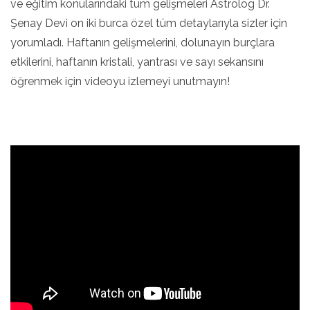
ve eğitim konularındaki tüm gelişmeleri Astrolog Dr.
Şenay Devi on iki burca özel tüm detaylarıyla sizler için
yorumladı. Haftanın gelişmelerini, dolunayın burçlara
etkilerini, haftanın kristali, yantrası ve sayı sekansını
öğrenmek için videoyu izlemeyi unutmayın!