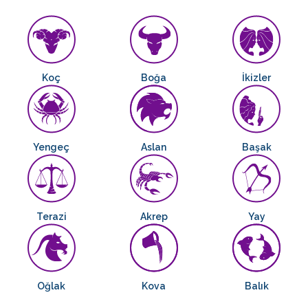
Koç
Boğa
İkizler
Yengeç
Aslan
Başak
Terazi
Akrep
Yay
Oğlak
Kova
Balık