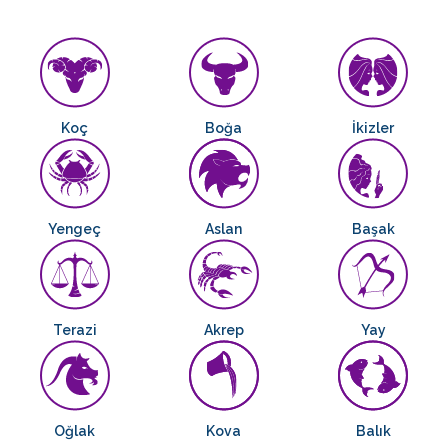
Koç
Boğa
İkizler
Yengeç
Aslan
Başak
Terazi
Akrep
Yay
Oğlak
Kova
Balık