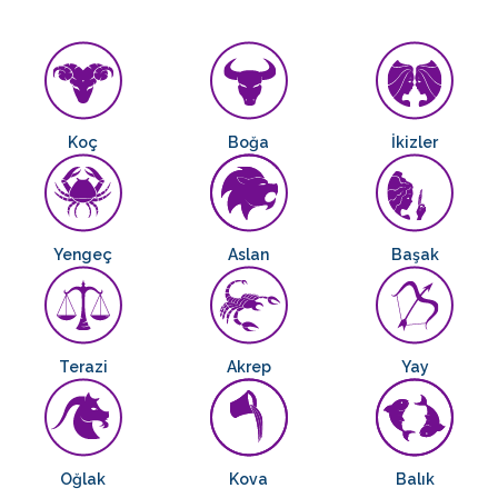
Koç
Boğa
İkizler
Yengeç
Aslan
Başak
Terazi
Akrep
Yay
Oğlak
Kova
Balık