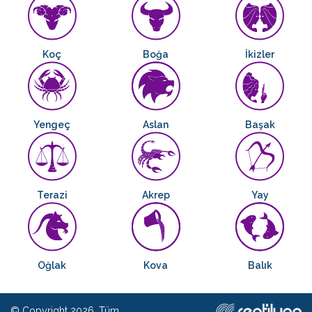
Koç
Boğa
İkizler
Yengeç
Aslan
Başak
Terazi
Akrep
Yay
Oğlak
Kova
Balık
© Copyright 2026. Tüm