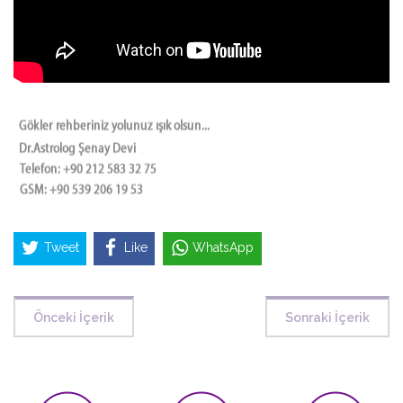
Tweet
Like
WhatsApp
Önceki İçerik
Sonraki İçerik