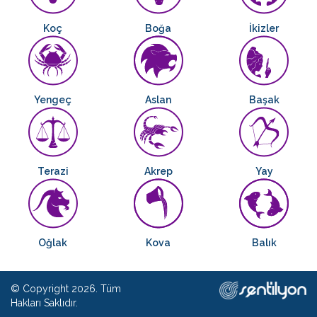
Koç
Boğa
İkizler
Yengeç
Aslan
Başak
Terazi
Akrep
Yay
Oğlak
Kova
Balık
© Copyright 2026. Tüm
Hakları Saklıdır.