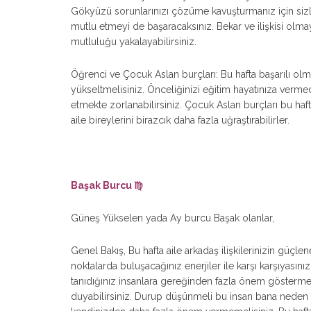
Gökyüzü sorunlarınızı çözüme kavuşturmanız için siz
mutlu etmeyi de başaracaksınız. Bekar ve ilişkisi olmayan
mutluluğu yakalayabilirsiniz.
Öğrenci ve Çocuk Aslan burçları: Bu hafta başarılı ol
yükseltmelisiniz. Önceliğinizi eğitim hayatınıza vermedi
etmekte zorlanabilirsiniz. Çocuk Aslan burçları bu hafta
aile bireylerini birazcık daha fazla uğraştırabilirler.
Başak Burcu ♍
Güneş Yükselen yada Ay burcu Başak olanlar,
Genel Bakış, Bu hafta aile arkadaş ilişkilerinizin güçlen
noktalarda buluşacağınız enerjiler ile karşı karşıyasın
tanıdığınız insanlara gereğinden fazla önem göstermem
duyabilirsiniz. Durup düşünmeli bu insan bana neden y