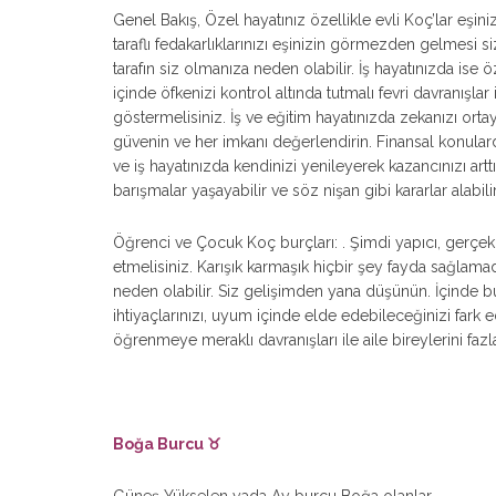
Genel Bakış, Özel hayatınız özellikle evli Koç’lar eşinizl
taraflı fedakarlıklarınızı eşinizin görmezden gelmesi 
tarafın siz olmanıza neden olabilir. İş hayatınızda ise
içinde öfkenizi kontrol altında tutmalı fevri davranı
göstermelisiniz. İş ve eğitim hayatınızda zekanızı ort
güvenin ve her imkanı değerlendirin. Finansal konularda 
ve iş hayatınızda kendinizi yenileyerek kazancınızı arttır
barışmalar yaşayabilir ve söz nişan gibi kararlar alabilir
Öğrenci ve Çocuk Koç burçları: . Şimdi yapıcı, gerçekçi
etmelisiniz. Karışık karmaşık hiçbir şey fayda sağlamad
neden olabilir. Siz gelişimden yana düşünün. İçinde
ihtiyaçlarınızı, uyum içinde elde edebileceğinizi fark
öğrenmeye meraklı davranışları ile aile bireylerini fazlas
Boğa Burcu ♉