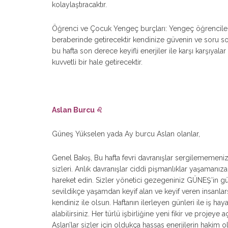
kolaylaştıracaktır.
Öğrenci ve Çocuk Yengeç burçları: Yengeç öğrenciler 
beraberinde getirecektir kendinize güvenin ve soru 
bu hafta son derece keyifli enerjiler ile karşı karşıyalar
kuvvetli bir hale getirecektir.
Aslan Burcu ♌
Güneş Yükselen yada Ay burcu Aslan olanlar,
Genel Bakış, Bu hafta fevri davranışlar sergilememe
sizleri. Anlık davranışlar ciddi pişmanlıklar yaşamanıza
hareket edin. Sizler yönetici gezegeniniz GÜNEŞ’in güz
sevildikçe yaşamdan keyif alan ve keyif veren insanlarsı
kendiniz ile olsun. Haftanın ilerleyen günleri ile iş hay
alabilirsiniz. Her türlü işbirliğine yeni fikir ve projey
Aslan’lar sizler için oldukça hassas enerjilerin hakim