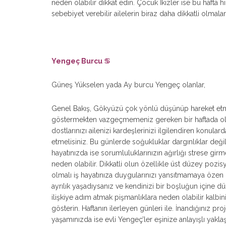
neden olabilir dikkat edin. Çocuk İkizler ise bu hafta 
sebebiyet verebilir ailelerin biraz daha dikkatli olmaları
Yengeç Burcu ♋
Güneş Yükselen yada Ay burcu Yengeç olanlar,
Genel Bakış, Gökyüzü çok yönlü düşünüp hareket etme
göstermekten vazgeçmemeniz gereken bir haftada olduğ
dostlarınızı ailenizi kardeşlerinizi ilgilendiren konula
etmelisiniz. Bu günlerde soğukluklar dargınlıklar değil 
hayatınızda ise sorumluluklarınızın ağırlığı strese girm
neden olabilir. Dikkatli olun özellikle üst düzey pozis
olmalı iş hayatınıza duygularınızı yansıtmamaya özen 
ayrılık yaşadıysanız ve kendinizi bir boşluğun içine
ilişkiye adım atmak pişmanlıklara neden olabilir kalbi
gösterin. Haftanın ilerleyen günleri ile. İnandığınız pro
yaşamınızda ise evli Yengeç’ler eşinize anlayışlı yakl