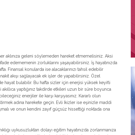
her aklınıza geleni söylemeden hareket etmemelisiniz. Aksi
ifade edememenin zorluklarını yaşayabilirsiniz. İş hayatınızda
afta. Finansal konularda ise alacaklarınızı tahsil edebilir
kit akışı sağlayacak ek işler de yapabilirsiniz. Özel
 hayat bulabilir. Bu hafta sizler için enerjisi yüksek keyifli
akıllıca yaptığınız takdirde etkileri uzun bir süre boyunca
eceğiniz enerjiler ile karşı karşıyasınız. Kararlı olun
ştirmek adına harekete geçin. Evli İkizler ise eşinizle maddi
malı ve onun kendini zayıf güçsüz hissettiği noktada ona
ınıklığı uykusuzluktan dolayı eğitim hayatınızda zorlanmanıza