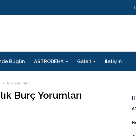
nde Bugün
ASTRODEHA
Galeri
İletişim
alık Burç Yorumları
lık Burç Yorumları
H
A
H