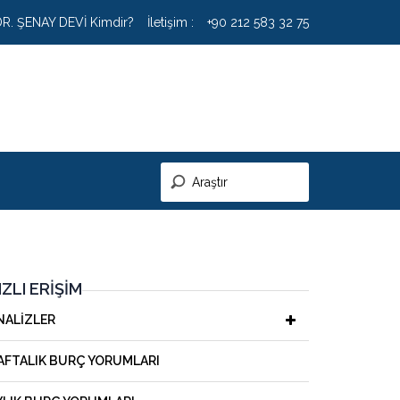
DR. ŞENAY DEVİ Kimdir?
İletişim :
+90 212 583 32 75
IZLI ERIŞIM
NALIZLER
AFTALIK BURÇ YORUMLARI