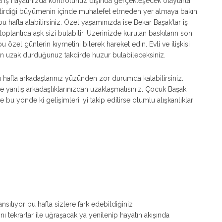
 iş hayatınızda kontrolünüz dışında gerçekleşecek olaylarla
getirdiği büyümenin içinde muhalefet etmeden yer almaya bakın.
bu hafta alabilirsiniz. Özel yaşamınızda ise Bekar Başak’lar iş
oplantıda aşk sizi bulabilir. Üzerinizde kurulan baskıların son
özel günlerin kıymetini bilerek hareket edin. Evli ve ilişkisi
an uzak durduğunuz takdirde huzur bulabileceksiniz.
hafta arkadaşlarınız yüzünden zor durumda kalabilirsiniz.
ve yanlış arkadaşlıklarınızdan uzaklaşmalısınız. Çocuk Başak
 bu yönde ki gelişimleri iyi takip edilirse olumlu alışkanlıklar
sıtıyor bu hafta sizlere fark edebildiğiniz
ynı tekrarlar ile uğraşacak ya yenilenip hayatın akışında