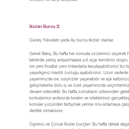
İkizler Burcu ♊
Güneş Yükselen yada Ay burcu İkizler olanlar,
Genel Bakış, Bu hafta her konuda sözlerinizi seçerek 
takdirde yanlış anlaşılmalara yol açıp kendinizi doğru 
ise yeni fırsatlar yeni imkanlarla karşılaşabilirsiniz bu h
yaşadığınız maddi zorluğu aşabilirsiniz. Uzun vadede na
yaşamınızda ise, sürprizler yaşanabilir ve aşk kalbinizde
gelişmelerle dolu iş ve özel yaşamınızda seçimlerinizi 
devam edecektir. Bu hafta zorlukların üstesinden gelebil
korkularınızı ardınızda bırakın ve isteklerinizi gerçekle
konular yüzünden tartışmak yerine onu anlamaya çalış
destek olmalısınız.
Öğrenci ve Çocuk İkizler burçları: Bu hafta dikkat dağ