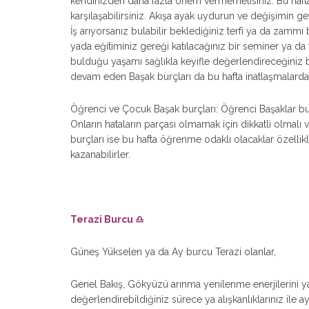
kendinizden daha fazla önem vermemelisiniz. Bu hafta
karşılaşabilirsiniz. Akışa ayak uydurun ve değişimin 
İş arıyorsanız bulabilir beklediğiniz terfi ya da zammı 
yada eğitiminiz gereği katılacağınız bir seminer ya da t
bulduğu yaşamı sağlıkla keyifle değerlendireceğiniz bu 
devam eden Başak burçları da bu hafta inatlaşmalard
Öğrenci ve Çocuk Başak burçları: Öğrenci Başaklar bu 
Onların hataların parçası olmamak için dikkatli olmalı 
burçları ise bu hafta öğrenme odaklı olacaklar özellikle
kazanabilirler.
Terazi Burcu ♎
Güneş Yükselen ya da Ay burcu Terazi olanlar,
Genel Bakış, Gökyüzü arınma yenilenme enerjilerini yan
değerlendirebildiğiniz sürece ya alışkanlıklarınız ile a