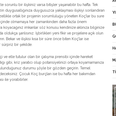
A
e sorunlu bir ilişkiniz varsa bitişler yaşanabilir bu hafta. Tek
sizin duygusallığınıza duygusuzca yaklaşması ilişkiyi sonlandıran
Y
 özellikle ortak bir projenin sorumluluğu yöneten Koç’lar bu sure
şlar içinde olmamaya her zamankinden daha fazla önem
B
aya koyacağınız imkanlar söz konusu kendinize aklınıza bilginize
oldukça şanlısınız. İşbirlikleri yeni fikir ve projelere açık olun
G
ın. Bekar ve ilişkisi kısa bir süre önce biten Koç’lar ise
 sürpriz bir şekilde.
H
 ve elle tutulur olan bir çalışma prensibi içinde hareket
M
ığı gibi, kriz yaratıcı olup potansiyelinizi ortaya koyamamanıza
 bulunduğunuz durumu şöyle bir gözden geçirin. Temel
T
 edeceksiniz. Çocuk Koç burçları ise bu hafta her bakımdan
ı ile yorabilirler.