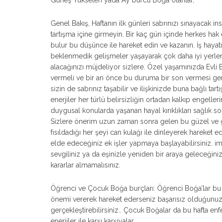
Güneş Yükselen yada Ay burcu Boğa olanlar,
Genel Bakış, Haftanın ilk günleri sabrınızı sınayacak in
tartışma içine girmeyin. Bir kaç gün içinde herkes hak
bulur bu düşünce ile hareket edin ve kazanın. İş hayat
beklenmedik gelişmeler yaşayarak çok daha iyi yerlere
alacağınızı müjdeliyor sizlere. Özel yaşamınızda Evli Boğ
vermeli ve bir an önce bu duruma bir son vermesi gerek
sizin de sabrınız taşabilir ve ilişkinizde buna bağlı tar
enerjiler her türlü belirsizliğin ortadan kalkıp engell
duygusal konularda yaşanan hayal kırıklıkları sağlık so
Sizlere önerim uzun zaman sonra gelen bu güzel ve gü
fısıldadığı her şeyi can kulağı ile dinleyerek hareket edi
elde edeceğiniz ek işler yapmaya başlayabilirsiniz. imka
sevgiliniz ya da eşinizle yeniden bir araya geleceğiniz
kararlar almamalısınız.
Öğrenci ve Çocuk Boğa burçları: Öğrenci Boğa’lar bu 
önemi vererek hareket ederseniz başarısız olduğunuz 
gerçekleştirebilirsiniz.. Çocuk Boğalar da bu hafta enfe
enerjiler ile karşı karşıyalar.