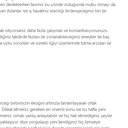
leri desteklerken tavrınız bu yönde olduğunda mutlu olmayı da
 Aslanlar ise iş hayatınız aracılığı ile tanışacağınız biri ile
mak istiyorsanız daha fazla çalışmalı ve konsantrasyonunuzu
ğiniz takdirde fazlası ile zorlanabileceğiniz enerjiler ile baş
 uyku sorunları ve sürekli ilgiyi üzerlerinde tutma arzuları ile
eceği birbirinizin eksiğini artınızla tamamlayarak ortak
ız. Dikkat etmeniz gereken en önemli konu ise bu hafta yeni
eniz olmalı yanlış anlaşılabilir ve hiç hak etmediğiniz şeyler
aklaşıyor diye sorgulayıp yeni tanıdığınız hiç kimseye