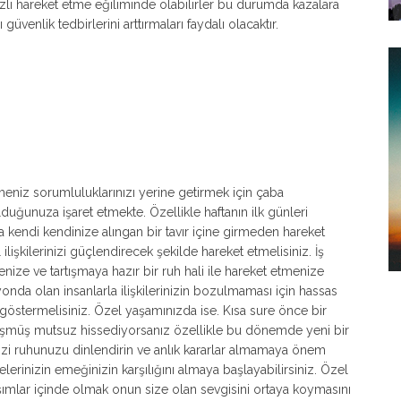
hızlı hareket etme eğiliminde olabilirler bu durumda kazalara
 güvenlik tedbirlerini arttırmaları faydalı olacaktır.
niz sorumluluklarınızı yerine getirmek için çaba
unuza işaret etmekte. Özellikle haftanın ilk günleri
rda kendi kendinize alıngan bir tavır içine girmeden hareket
ilişkilerinizi güçlendirecek şekilde hareket etmelisiniz. İş
enize ve tartışmaya hazır bir ruh hali ile hareket etmenize
yonda olan insanlarla ilişkilerinizin bozulmaması için hassas
göstermelisiniz. Özel yaşamınızda ise. Kısa sure önce bir
 düşmüş mutsuz hissediyorsanız özellikle bu dönemde yeni bir
nizi ruhunuzu dinlendirin ve anlık kararlar almamaya önem
jelerinizin emeğinizin karşılığını almaya başlayabilirsiniz. Özel
aşımlar içinde olmak onun size olan sevgisini ortaya koymasını