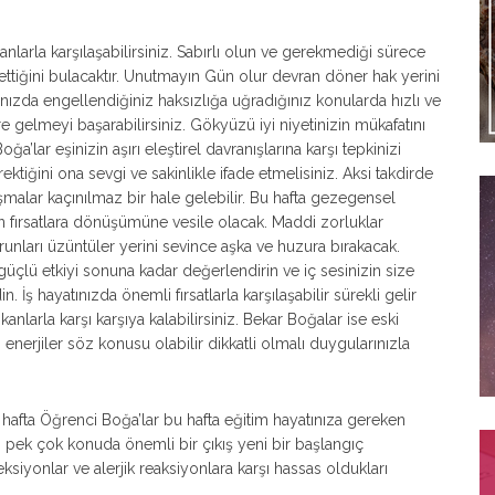
sanlarla karşılaşabilirsiniz. Sabırlı olun ve gerekmediği sürece
 ettiğini bulacaktır. Unutmayın Gün olur devran döner hak yerini
ınızda engellendiğiniz haksızlığa uğradığınız konularda hızlı ve
 gelmeyi başarabilirsiniz. Gökyüzü iyi niyetinizin mükafatını
a’lar eşinizin aşırı eleştirel davranışlarına karşı tepkinizi
tiğini ona sevgi ve sakinlikle ifade etmelisiniz. Aksi takdirde
tışmalar kaçınılmaz bir hale gelebilir. Bu hafta gezegensel
erin fırsatlara dönüşümüne vesile olacak. Maddi zorluklar
runları üzüntüler yerini sevince aşka ve huzura bırakacak.
çlü etkiyi sonuna kadar değerlendirin ve iç sesinizin size
n. İş hayatınızda önemli fırsatlarla karşılaşabilir sürekli gelir
nlarla karşı karşıya kalabilirsiniz. Bekar Boğalar ise eski
 enerjiler söz konusu olabilir dikkatli olmalı duygularınızla
hafta Öğrenci Boğa’lar bu hafta eğitim hayatınıza gereken
pek çok konuda önemli bir çıkış yeni bir başlangıç
ksiyonlar ve alerjik reaksiyonlara karşı hassas oldukları