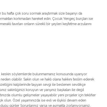
bu hafta çok soru sormak araştırmak size başarıyı da
sormaktan korkmadan hareket edin. Çocuk Yengeç burçları ise
 meraklı tavırları onların sürekli bir şeyleri keşfetme arzularını
niz keskin söylemlerde bulunmamanız konusunda uyarıyor
 neden olabilir. Sakin olun ve haklı olana hakkını teslim ederek
elliğini kalplerinde taşıyan sevgi ile beslenen sevdikçe
nız sakinliğinizi koruyun ve yarışınız başkaları ile değil
atınızda olumlu gelişmeler yaşayabilir yeni projeler için teklifler
e açık olun. Özel yaşamınızda ise evli ve ilişkisi devam eden
 olduğu günler Sorunlarınız varsa ve aşmakta zorlanıyorsanız,