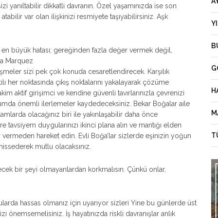
A
izi yanıltabilir dikkatli davranın. Özel yaşamınızda ise son
tabilir var olan ilişkinizi resmiyete taşıyabilirsiniz. Aşk
Y
B
 en büyük hatası; gereğinden fazla değer vermek değil,
cia Marquez
G
şmeler sizi pek çok konuda cesaretlendirecek. Karşılık
lı her noktasında çıkış noktalarını yakalayarak çözüme
H
kim aktif girişimci ve kendine güvenli tavırlarınızla çevrenizi
umda önemli ilerlemeler kaydedeceksiniz. Bekar Boğalar aile
M
ortamlarda olacağınız biri ile yakınlaşabilir daha önce
re tavsiyem duygularınızı ikinci plana alın ve mantığı elden
T
ar vermeden hareket edin. Evli Boğa’lar sizlerde eşinizin yoğun
 hissederek mutlu olacaksınız.
cek bir şeyi olmayanlardan korkmalısın. Çünkü onlar,
ularda hassas olmanız için uyarıyor sizleri Yine bu günlerde üst
izi önemsemelisiniz. İş hayatınızda riskli davranışlar anlık