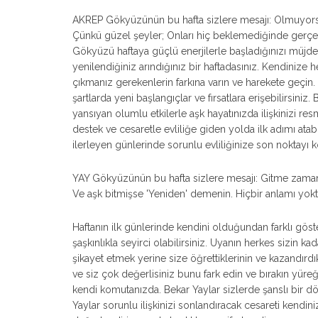
AKREP Gökyüzünün bu hafta sizlere mesajı: Olmuyorsa z
Çünkü güzel şeyler; Onları hiç beklemediğinde gerçe
Gökyüzü haftaya güçlü enerjilerle başladığınızı müjde
yenilendiğiniz arındığınız bir haftadasınız. Kendinize
çıkmanız gerekenlerin farkına varın ve harekete geçin. İ
şartlarda yeni başlangıçlar ve fırsatlara erişebilirsini
yansıyan olumlu etkilerle aşk hayatınızda ilişkinizi re
destek ve cesaretle evliliğe giden yolda ilk adımı atabil
ilerleyen günlerinde sorunlu evliliğinize son noktayı ko
YAY Gökyüzünün bu hafta sizlere mesajı: Gitme zama
Ve aşk bitmişse 'Yeniden' demenin. Hiçbir anlamı yok
Haftanın ilk günlerinde kendini olduğundan farklı gös
şaşkınlıkla seyirci olabilirsiniz. Uyanın herkes sizin 
şikayet etmek yerine size öğrettiklerinin ve kazandırdı
ve siz çok değerlisiniz bunu fark edin ve bırakın yür
kendi komutanızda. Bekar Yaylar sizlerde şanslı bir dö
Yaylar sorunlu ilişkinizi sonlandıracak cesareti kend