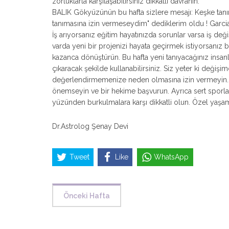
zorluklarla karşılaşabilirsiniz dikkatli davranın.
BALIK Gökyüzünün bu hafta sizlere mesajı: Keşke ta
tanımasına izin vermeseydim" dediklerim oldu ! Garc
İş arıyorsanız eğitim hayatınızda sorunlar varsa iş deği
varda yeni bir projenizi hayata geçirmek istiyorsanız 
kazanca dönüştürün. Bu hafta yeni tanıyacağınız insan
çıkaracak şekilde kullanabilirsiniz. Siz yeter ki değişim
değerlendirmemenize neden olmasına izin vermeyin. Haf
önemseyin ve bir hekime başvurun. Ayrıca sert sporlar
yüzünden burkulmalara karşı dikkatli olun. Özel yaşa
Dr.Astrolog Şenay Devi
Tweet
Like
WhatsApp
Önceki Hafta