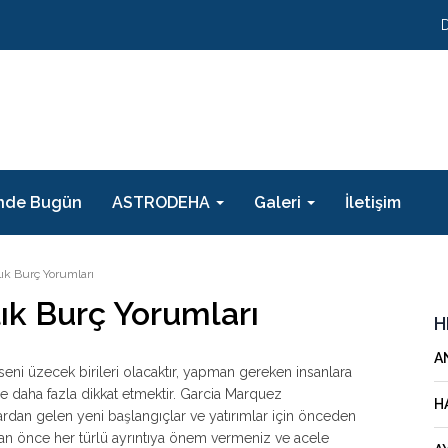
nde Bugün
ASTRODEHA
Galeri
İletişim
ık Burç Yorumları
ık Burç Yorumları
H
A
ni üzecek birileri olacaktır, yapman gereken insanlara
daha fazla dikkat etmektir. Garcia Marquez
H
lardan gelen yeni başlangıçlar ve yatırımlar için önceden
n önce her türlü ayrıntıya önem vermeniz ve acele