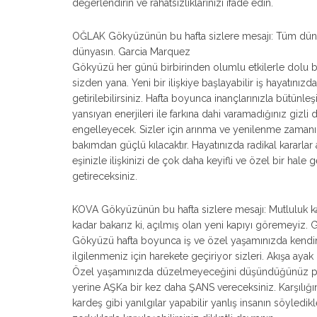
değerlendirin ve rahatsızlıklarınızı ifade edin.
OĞLAK Gökyüzünün bu hafta sizlere mesajı: Tüm dünya içi
dünyasın. Garcia Marquez
Gökyüzü her günü birbirinden olumlu etkilerle dolu bi
sizden yana. Yeni bir ilişkiye başlayabilir iş hayatını
getirilebilirsiniz. Hafta boyunca inançlarınızla bütünl
yansıyan enerjileri ile farkına dahi varamadığınız gizli
engelleyecek. Sizler için arınma ve yenilenme zamanı.
bakımdan güçlü kılacaktır. Hayatınızda radikal kararlar
eşinizle ilişkinizi de çok daha keyifli ve özel bir hale
getireceksiniz.
KOVA Gökyüzünün bu hafta sizlere mesajı: Mutluluk kap
kadar bakarız ki, açılmış olan yeni kapıyı göremeyiz.
Gökyüzü hafta boyunca iş ve özel yaşamınızda kendinizi
ilgilenmeniz için harekete geçiriyor sizleri. Akışa ayak 
Özel yaşamınızda düzelmeyeceğini düşündüğünüz pe
yerine AŞKa bir kez daha ŞANS vereceksiniz. Karşılığını
kardeş gibi yanılgılar yapabilir yanlış insanın söyled