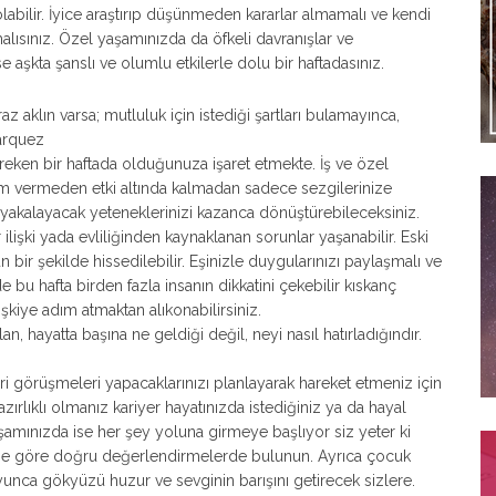
labilir. İyice araştırıp düşünmeden kararlar almamalı ve kendi
alısınız. Özel yaşamınızda da öfkeli davranışlar ve
se aşkta şanslı ve olumlu etkilerle dolu bir haftadasınız.
aklın varsa; mutluluk için istediği şartları bulamayınca,
Marquez
reken bir haftada olduğunuza işaret etmekte. İş ve özel
 vermeden etki altında kalmadan sadece sezgilerinize
 yakalayacak yeteneklerinizi kazanca dönüştürebileceksiniz.
lişki yada evliliğinden kaynaklanan sorunlar yaşanabilir. Eski
n bir şekilde hissedilebilir. Eşinizle duygularınızı paylaşmalı ve
 bu hafta birden fazla insanın dikkatini çekebilir kıskanç
işkiye adım atmaktan alıkonabilirsiniz.
 hayatta başına ne geldiği değil, neyi nasıl hatırladığındır.
eri görüşmeleri yapacaklarınızı planlayarak hareket etmeniz için
azırlıklı olmanız kariyer hayatınızda istediğiniz ya da hayal
yaşamınızda ise her şey yoluna girmeye başlıyor siz yeter ki
tine göre doğru değerlendirmelerde bulunun. Ayrıca çocuk
yunca gökyüzü huzur ve sevginin barışını getirecek sizlere.