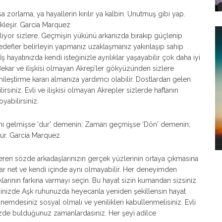
orlama, ya hayallerin kırılır ya kalbin. Unutmuş gibi yap.
kleşir. Garcia Marquez
liyor sizlere. Geçmişin yükünü arkanızda bırakıp güçlenip
 hedefler belirleyin yapmanız uzaklaşmanız yakınlaşıp sahip
ş hayatınızda kendi isteğinizle ayrılıklar yaşayabilir çok daha iyi
z. Bekar ve ilişkisi olmayan Akrep’ler gökyüzünden sizlere
smileştirme kararı almanıza yardımcı olabilir. Dostlardan gelen
irsiniz. Evli ve ilişkisi olmayan Akrepler sizlerde haftanın
yabilirsiniz.
nı gelmişse 'dur' demenin; Zaman geçmişse 'Dön' demenin;
tur. Garcia Marquez
teren sözde arkadaşlarınızın gerçek yüzlerinin ortaya çıkmasına
kadar net ve kendi içinde aynı olmayabilir. Her deneyimden
klarının farkına varmayı seçin. Bu hayat sizin kumandan sizsiniz
eğinizde Aşk ruhunuzda heyecanla yeniden şekillensin hayat
nemdesiniz sosyal olmalı ve yenilikleri kabullenmelisiniz. Evli
inizde bulduğunuz zamanlardasınız. Her şeyi adilce