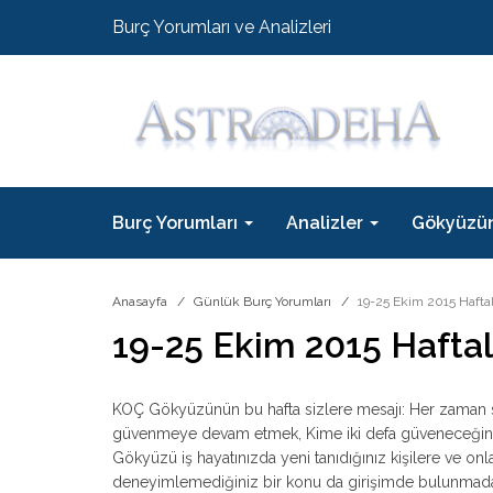
Burç Yorumları ve Analizleri
Burç Yorumları
Analizler
Gökyüzü
Anasayfa
Günlük Burç Yorumları
19-25 Ekim 2015 Haftal
19-25 Ekim 2015 Haftal
KOÇ Gökyüzünün bu hafta sizlere mesajı: Her zaman se
güvenmeye devam etmek, Kime iki defa güveneceğine 
Gökyüzü iş hayatınızda yeni tanıdığınız kişilere ve on
deneyimlemediğiniz bir konu da girişimde bulunmada