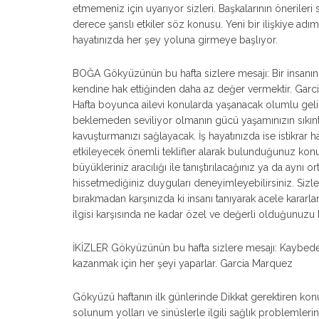
etmemeniz için uyarıyor sizleri. Başkalarının önerileri s
derece şanslı etkiler söz konusu. Yeni bir ilişkiye adım a
hayatınızda her şey yoluna girmeye başlıyor.
BOĞA Gökyüzünün bu hafta sizlere mesajı: Bir insanın
kendine hak ettiğinden daha az değer vermektir. Gar
Hafta boyunca ailevi konularda yaşanacak olumlu geli
beklemeden seviliyor olmanın gücü yaşamınızın sıkıntı
kavuşturmanızı sağlayacak. İş hayatınızda ise istikrar ha
etkileyecek önemli teklifler alarak bulunduğunuz kon
büyükleriniz aracılığı ile tanıştırılacağınız ya da aynı 
hissetmediğiniz duyguları deneyimleyebilirsiniz. Sizle
bırakmadan karşınızda ki insanı tanıyarak acele kararl
ilgisi karşısında ne kadar özel ve değerli olduğunuzu
İKİZLER Gökyüzünün bu hafta sizlere mesajı: Kaybede
kazanmak için her şeyi yaparlar. Garcia Marquez
Gökyüzü haftanın ilk günlerinde Dikkat gerektiren kon
solunum yolları ve sinüslerle ilgili sağlık problemlerin