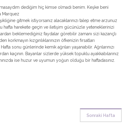
nımasaydım dediğim hiç kimse olmadı benim. Keşke beni
ia Marquez
şikliğine gitmek istiyorsanız alacaklarınızı talep etme arzunuz
bu hafta harekete geçin ve iletişim gücünüzle yeteneklerinizi
lardan beklemediğiniz faydalar görebilir zamanı sizi kazançlı
den korkmayın kızgınlıklarınızın öfkenizin fırsatları
ta sonu günlerinde kemik ağrıları yaşanabilir. Ağrılarınızı
dan kaçının. Bayanlar sizlerde yüksek topuklu ayakkabılarınız
mınızda ise huzur ve uyumun yoğun olduğu bir haftadasınız.
Sonraki Hafta