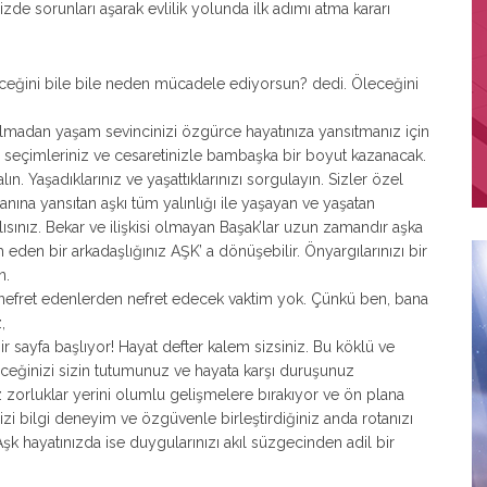
izde sorunları aşarak evlilik yolunda ilk adımı atma kararı
eğini bile bile neden mücadele ediyorsun? dedi. Öleceğini
lmadan yaşam sevincinizi özgürce hayatınıza yansıtmanız için
ız seçimleriniz ve cesaretinizle bambaşka bir boyut kazanacak.
lın. Yaşadıklarınız ve yaşattıklarınızı sorgulayın. Sizler özel
ına yansıtan aşkı tüm yalınlığı ile yaşayan ve yaşatan
lısınız. Bekar ve ilişkisi olmayan Başak’lar uzun zamandır aşka
eden bir arkadaşlığınız AŞK’ a dönüşebilir. Önyargılarınızı bir
n.
nefret edenlerden nefret edecek vaktim yok. Çünkü ben, bana
,
 sayfa başlıyor! Hayat defter kalem sizsiniz. Bu köklü ve
ceğinizi sizin tutumunuz ve hayata karşı duruşunuz
ız zorluklar yerini olumlu gelişmelere bırakıyor ve ön plana
izi bilgi deneyim ve özgüvenle birleştirdiğiniz anda rotanızı
 Aşk hayatınızda ise duygularınızı akıl süzgecinden adil bir