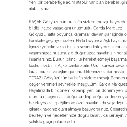
Yeni bir beraberliğe adım atabilir var olan beraberliğin
alabilirsiniz.
BAŞAK Gökyüzünün bu hafta sizlere mesajı: ‎Kaybedec
bildiği halde yaşadığını unutmuştu. Garcia Marquez
Gökyüzü hafta boyunca karamsar davranışlar içinde o
harekete geçiriyor sizleri. Hafta boyunca Aşk hayatın
İçinize yönelin ve kalbinizin sesini dinleyerek kararlar a
yaşamınızda huzursuz olduğunuzda hayatınızın her alan
insanlarsınız. Bunun bilinci ile hareket etmeyi başarma
küskün kalbiniz Aşkla canlanabilir. Uzun süredir devam 
tarafa bırakın ve aşkın gücünü iliklerinize kadar hissedi
TERAZİ Gökyüzünün bu hafta sizlere mesajı: Benden 
değer verenleri sevmekle meşgulüm. Garcia Marquez
Hayatınızda bir dönem kapanıp yeni bir dönem yeni bir
olumlu enerjiyi nasıl değerlendirip değerlendiremeye
belirleyecek.. İş eğitim ve özel hayatınızda yaşadığın
çıkarak hakkınız olanı almaya başlıyorsunuz. Cesaretin
belirleyin ve hedeflerinize doğru kararlılıkla ilerleyin.
şekilde geçirip ifade edin.