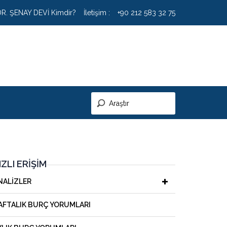
DR. ŞENAY DEVİ Kimdir?
İletişim :
+90 212 583 32 75
IZLI ERIŞIM
NALIZLER
AFTALIK BURÇ YORUMLARI