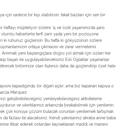
n sadece bir kişi olabilirsin, fakat bazıları için sen bir
r haftayı müjdeliyor sizlere. İş ve özel yaşamınızda şans
zda olumlu haberlerle terfi zam yada yeni bir pozisyona
eşin ki ruhunuz güçlensin. Bu hafta ki gökyüzünün sizlere
 düşmanlarınızın ortaya çıkmasını ve zarar vermelerini
 Arınmak yeni başlangıçlara doğru yol almak için sizleri her
 alıp başarı ile uygulayabileceksiniz Evli Oğlaklar yaşananlar
 getirecek birbirinize olan Aşkınızı daha da güçlendirip özel hale
ısını kapadığında, bir diğeri açılır; ama biz kapanan kapıya o
 Garcia Marquez
 geliştirebileceğiniz yenileyebileceğiniz aktivitelerle
uydurun ve sıkıntılarınızı arkanızda bırakabilmek için yenilenin.
k çok konuya çözüm bulacak sorunları yenilemek tartışmak
 da fazlası ile alacaksınız. Kendi yakınlarınız akraba anne baba
iklerine itibar ederek onlardan kaynaklanan maddi ve manevi