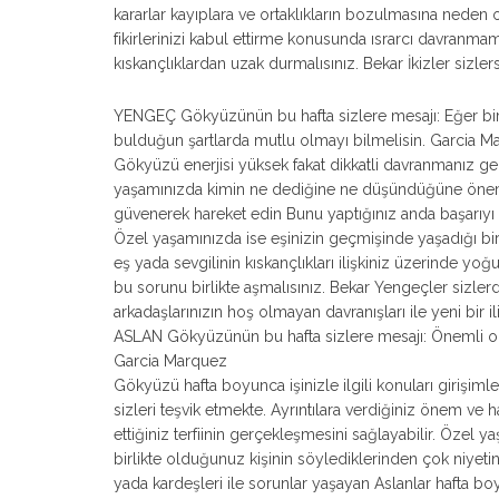
kararlar kayıplara ve ortaklıkların bozulmasına neden o
fikirlerinizi kabul ettirme konusunda ısrarcı davranmam
kıskançlıklardan uzak durmalısınız. Bekar İkizler sizler
YENGEÇ Gökyüzünün bu hafta sizlere mesajı: Eğer biraz 
bulduğun şartlarda mutlu olmayı bilmelisin. Garcia 
Gökyüzü enerjisi yüksek fakat dikkatli davranmanız ge
yaşamınızda kimin ne dediğine ne düşündüğüne önem
güvenerek hareket edin Bunu yaptığınız anda başarıyı
Özel yaşamınızda ise eşinizin geçmişinde yaşadığı bir i
eş yada sevgilinin kıskançlıkları ilişkiniz üzerinde yoğu
bu sorunu birlikte aşmalısınız. Bekar Yengeçler sizlerde
arkadaşlarınızın hoş olmayan davranışları ile yeni bir il
ASLAN Gökyüzünün bu hafta sizlere mesajı: Önemli olan,
Garcia Marquez
Gökyüzü hafta boyunca işinizle ilgili konuları girişiml
sizleri teşvik etmekte. Ayrıntılara verdiğiniz önem ve h
ettiğiniz terfiinin gerçekleşmesini sağlayabilir. Özel 
birlikte olduğunuz kişinin söylediklerinden çok niye
yada kardeşleri ile sorunlar yaşayan Aslanlar hafta bo