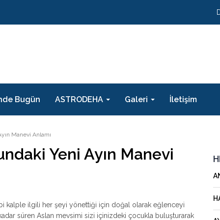
nde Bugün
ASTRODEHA
Galeri
İletişim
Ayın Manevi Anlamı
undaki Yeni Ayın Manevi
H
A
H
bi kalple ilgili her şeyi yönettiği için doğal olarak eğlenceyi
adar süren Aslan mevsimi sizi içinizdeki çocukla buluşturarak