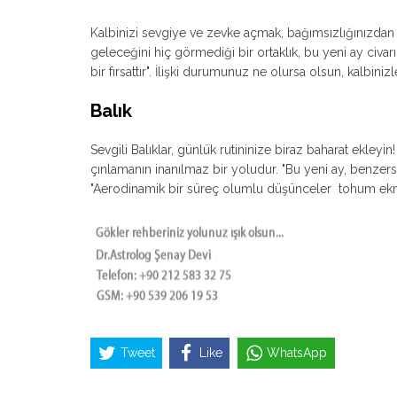
Kalbinizi sevgiye ve zevke açmak, bağımsızlığınızd
geleceğini hiç görmediği bir ortaklık, bu yeni ay civa
bir fırsattır". İlişki durumunuz ne olursa olsun, kalbin
Balık
Sevgili Balıklar, günlük rutininize biraz baharat ekley
çınlamanın inanılmaz bir yoludur. "Bu yeni ay, benzersiz
"Aerodinamik bir süreç olumlu düşünceler tohum ekmek gi
Tweet
Like
WhatsApp