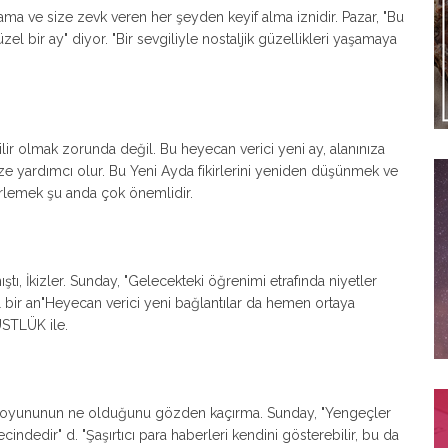
nama ve size zevk veren her şeyden keyif alma iznidir. Pazar, "Bu
 bir ay" diyor. "Bir sevgiliyle nostaljik güzellikleri yaşamaya
r olmak zorunda değil. Bu heyecan verici yeni ay, alanınıza
yardımcı olur. Bu Yeni Ayda fikirlerini yeniden düşünmek ve
lirlemek şu anda çok önemlidir.
, İkizler. Sunday, "Gelecekteki öğrenimi etrafında niyetler
l bir an"Heyecan verici yeni bağlantılar da hemen ortaya
ÜSTLÜK ile.
on oyununun ne olduğunu gözden kaçırma. Sunday, "Yengeçler
ndedir" d. "Şaşırtıcı para haberleri kendini gösterebilir, bu da