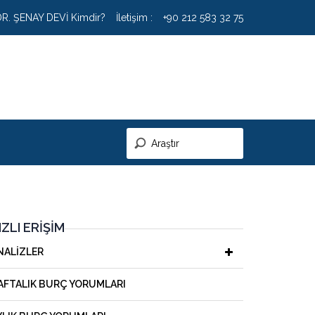
DR. ŞENAY DEVİ Kimdir?
İletişim :
+90 212 583 32 75
IZLI ERIŞIM
NALIZLER
AFTALIK BURÇ YORUMLARI