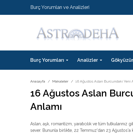
Burç Yorumları ve Analizleri
Burç Yorumları
Analizler
Gökyüzü
Anasayfa
Makaleler
16 Ağustos Aslan Burcundaki Yeni 
16 Ağustos Aslan Burc
Anlamı
Aslan, aşk, romantizm, yaratıcılık ve tüm tutkularınız gi
sever. Bununla birlikte, 22 Temmuz'dan 23 Ağustos'a k