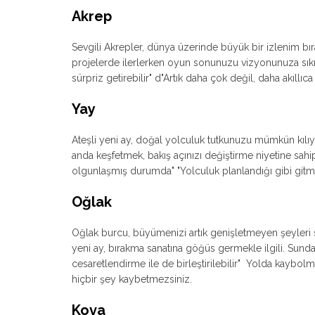
Akrep
Sevgili Akrepler, dünya üzerinde büyük bir izlenim bır
projelerde ilerlerken oyun sonunuzu vizyonunuza sıkı s
sürpriz getirebilir" d"Artık daha çok değil, daha akıllıca 
Yay
Ateşli yeni ay, doğal yolculuk tutkunuzu mümkün kılıyor,
anda keşfetmek, bakış açınızı değiştirme niyetine sahip
olgunlaşmış durumda" "Yolculuk planlandığı gibi gitm
Oğlak
Oğlak burcu, büyümenizi artık genişletmeyen şeyleri sır
yeni ay, bırakma sanatına göğüs germekle ilgili. Sunday
cesaretlendirme ile de birleştirilebilir" Yolda kaybol
hiçbir şey kaybetmezsiniz.
Kova