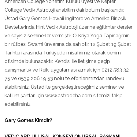
American College Yönetim Kurulu üyesi ve Kepler
College Vedik Astroloji anabilim dalı bölüm başkanıdır.
Üstad Gary Gomes Hawaii İngiltere ve Amerika Birleşik
Devletlerinda Hint Vedik Astroloji üzerine eğitimler dersler
ve sayısız seminerler vermiştir. O Kriya Yoga Tapınağı'nın
bir rütbesi Swami ünvanına da sahiptir. 12 Şubat 19 Şubat
Tarihleri arasında Türkiyede misafirimiz olarak benim
ofisimde bulunacaktır. Kendisi ile iletişime geçip
danışmanlık ve Reiki uygulaması almak için 0212 583 32
75 ve 0539 206 19 53 nolu telefonlarımızdan randevu
alabilirsiniz. Üstad ile gerçekleştireceğimiz seminer ve
katılım şartları için www.astrodeha.com sitemizi takip
edebilirsiniz.
Gary Gomes Kimdir?
VEDİC ABD ULUSAL KONSEYİ ONURSAL BAŞKANI