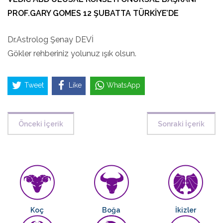
PROF.GARY GOMES 12 ŞUBATTA TÜRKİYE’DE
Dr.Astrolog Şenay DEVİ
Gökler rehberiniz yolunuz ışık olsun.
Tweet
Like
WhatsApp
Önceki İçerik
Sonraki İçerik
Koç
Boğa
İkizler