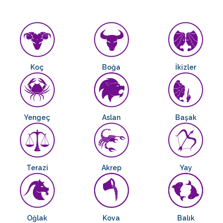
Koç
Boğa
İkizler
Yengeç
Aslan
Başak
Terazi
Akrep
Yay
Oğlak
Kova
Balık