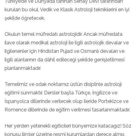
Türkiye’de ve Dünyada tanınan Senay Devi tarafından
kurulan bu okul, Vedik ve Klasik Astroloji tekniklerini en iyi
şekilde öğretecek.
Okulun temel müfredatı astrolojidir. Ancak müfredata
ilave olarak medikal astroloji ile ilgili astrolojik devalar ve
ilgilenenler için Hindistan Pujad ve Osmanlı devaları ve
ilgili alanlarının da dâhil edileceği şekilde genişletilmesi
planlanmaktadır.
Temelimiz ve odak noktamız üstün disiplinle astroloji
eğitimi sunmaktır. Dersler başta Türkçe, İngilizce ve
İspanyolca dillerinde verilecek olup ileride Portekizce ve
Romence dillerinde de eğitim verilmesi tasarlanmaktadır.
Her yerden yetenekli eğiticileri bünyemize katacağız! Söz
konusu ilimler üzerine resmi kurumlardan derece almış