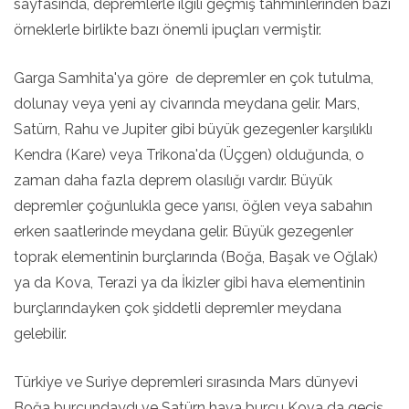
sayfasında, depremlerle ilgili geçmiş tahminlerinden bazı
örneklerle birlikte bazı önemli ipuçları vermiştir.
Garga Samhita'ya göre de depremler en çok tutulma,
dolunay veya yeni ay civarında meydana gelir. Mars,
Satürn, Rahu ve Jupiter gibi büyük gezegenler karşılıklı
Kendra (Kare) veya Trikona'da (Üçgen) olduğunda, o
zaman daha fazla deprem olasılığı vardır. Büyük
depremler çoğunlukla gece yarısı, öğlen veya sabahın
erken saatlerinde meydana gelir. Büyük gezegenler
toprak elementinin burçlarında (Boğa, Başak ve Oğlak)
ya da Kova, Terazi ya da İkizler gibi hava elementinin
burçlarındayken çok şiddetli depremler meydana
gelebilir.
Türkiye ve Suriye depremleri sırasında Mars dünyevi
Boğa burcundaydı ve Satürn hava burcu Kova da geçiş