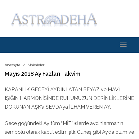
Toggle
navigati
Anasayfa
Makaleler
Mayıs 2018 Ay Fazları Takvimi
KARANLIK GECEYİ AYDINLATAN BEYAZ ve MAVİ
IŞIĞIN HARMONİSİNDE RUHUMUZUN DERİNLİKLERİNE
DOKUNAN AŞK’a SEVDA’ya İLHAM VEREN AY.
Gece göğündeki Ay tüm “MİT”∗lerde aydınlanmanın
sembolü olarak kabul edilmiştir. Güneş gibi Ay’da ölüm ve