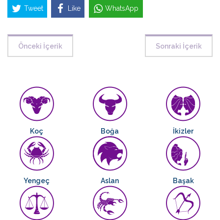
Tweet
Like
WhatsApp
Önceki İçerik
Sonraki İçerik
Koç
Boğa
İkizler
Yengeç
Aslan
Başak