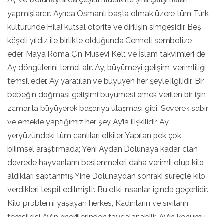
yapmışlardır. Ayrıca Osmanlı başta olmak üzere tüm Türk
kültüründe Hilal kutsal otorite ve dirilişin simgesidir. Beş
köşeli yıldız ile birlikte olduğunda Cenneti sembolize
eder. Maya Roma Çin Musevi Kelt ve İslam takvimleri de
Ay döngülerini temel alır. Ay, büyümeyi gelişimi verimliliği
temsil eder. Ay yaratılan ve büyüyen her şeyle ilgilidir. Bir
bebeğin doğması gelişimi büyümesi emek verilen bir işin
zamanla büyüyerek başarıya ulaşması gibi. Severek sabır
ve emekle yaptığımız her şey Ay’la ilişkilidir. Ay
yeryüzündeki tüm canlıları etkiler. Yapılan pek çok
bilimsel araştırmada; Yeni Ay’dan Dolunaya kadar olan
devrede hayvanların beslenmeleri daha verimli olup kilo
aldıkları saptanmış Yine Dolunaydan sonraki süreçte kilo
verdikleri tespit edilmiştir. Bu etki insanlar içinde geçerlidir.
Kilo problemi yaşayan herkes; Kadınların ve sıvıların
temsilcisi Ay’ın enerjilerinden faydalanabilir. Ay’ın konumu