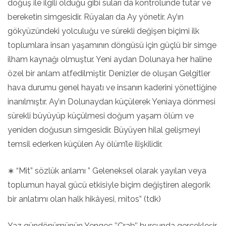
doğuş ile ilgili olduğu gibi suları da kontrolünde tutar ve
bereketin simgesidir. Rüyaları da Ay yönetir. Ay’ın
gökyüzündeki yolculuğu ve sürekli değişen biçimi ilk
toplumlara insan yaşamının döngüsü için güçlü bir simge
ilham kaynağı olmuştur. Yeni aydan Dolunaya her haline
özel bir anlam atfedilmiştir. Denizler de oluşan Gelgitler
hava durumu genel hayatı ve insanın kaderini yönettiğine
inanılmıştır. Ay’ın Dolunaydan küçülerek Yeniaya dönmesi
sürekli büyüyüp küçülmesi doğum yaşam ölüm ve
yeniden doğusun simgesidir. Büyüyen hilal gelişmeyi
temsil ederken küçülen Ay ölüm’le ilişkilidir.
∗ “Mit” sözlük anlamı ” Geleneksel olarak yayılan veya
toplumun hayal gücü etkisiyle biçim değiştiren alegorik
bir anlatımı olan halk hikâyesi, mitos” (tdk)
Yaz gündönümünün Yengeç ’’Crab’’ burcunda gerçekleşir.