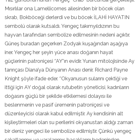
Mısırlılar ona Lamellicornes ailesinden bir böcek olan
skrab, Bokböceği derlerdi ve bu böcek İLAHİ HAYATIN
sembolü olarak kutsaldı. Yengeç takımyıldızının bu
hayvan tarafından sembolize edilmesinin nedeni açıktır.
Güneş buradan geçerken Zodyak kuşağından aşağıya
iner. Yengeç her şeyin yüce anası doğanın hayat
güçlerinin patroniçesi ‘’AY’’ın evidir. Yunan mitolojisinde Ay
tanrıçası Diana’ya Dünyanın Anası denir. Richard Payne
Knight şöyle ifade eder. ‘’Okyanusun sularını çektiği ve
ittiği için AY doğal olarak rutubetin yöneticisi, kadınların
doğasını güçlü bir şekilde etkilemesi dolayısı ile
beslenmenin ve pasif üremenin patroniçesi ve
düzenleyicisi olarak kabul edilmiştir. Ay kendisinin alt
kişileştirmeleri olan su perilerini okyanustan aldığı zaman
bir deniz yengeci ile sembolize edilmiştir. Çünkü yengeç
sakatlanmış ve yaralanmış bacaklarını bedeninden