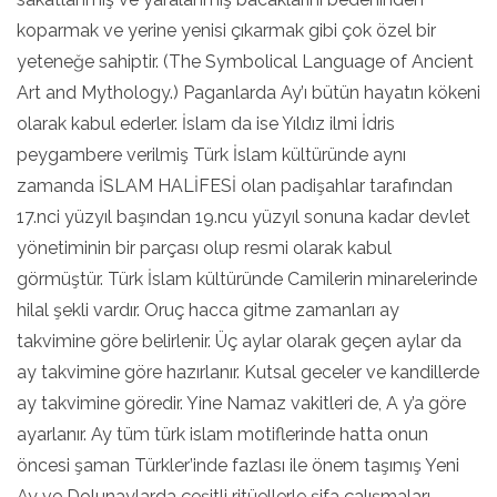
koparmak ve yerine yenisi çıkarmak gibi çok özel bir
yeteneğe sahiptir. (The Symbolical Language of Ancient
Art and Mythology.) Paganlarda Ay’ı bütün hayatın kökeni
olarak kabul ederler. İslam da ise Yıldız ilmi İdris
peygambere verilmiş Türk İslam kültüründe aynı
zamanda İSLAM HALİFESİ olan padişahlar tarafından
17.nci yüzyıl başından 19.ncu yüzyıl sonuna kadar devlet
yönetiminin bir parçası olup resmi olarak kabul
görmüştür. Türk İslam kültüründe Camilerin minarelerinde
hilal şekli vardır. Oruç hacca gitme zamanları ay
takvimine göre belirlenir. Üç aylar olarak geçen aylar da
ay takvimine göre hazırlanır. Kutsal geceler ve kandillerde
ay takvimine göredir. Yine Namaz vakitleri de, A y’a göre
ayarlanır. Ay tüm türk islam motiflerinde hatta onun
öncesi şaman Türkler’inde fazlası ile önem taşımış Yeni
Ay ve Dolunaylarda çeşitli ritüellerle şifa çalışmaları