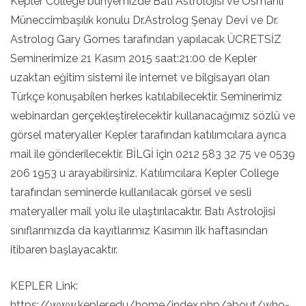
Kepler College​ bünyemizde Batı Astrolojisi ve Osmanlı
Müneccimbaşılık konulu Dr.Astrolog Şenay Devi ve Dr.
Astrolog Gary Gomes tarafından yapılacak ÜCRETSİZ
Seminerimize 21 Kasım 2015 saat:21:00 de Kepler
uzaktan eğitim sistemi ile internet ve bilgisayarı olan
Türkçe konuşabilen herkes katılabilecektir. Seminerimiz
webinardan gerçekleştirelecektir kullanacağımız sözlü ve
görsel materyaller Kepler tarafından katılımcılara ayrıca
mail ile gönderilecektir. BİLGİ için 0212 583 32 75 ve 0539
206 1953 u arayabilirsiniz. Katılımcılara Kepler College
tarafından seminerde kullanılacak görsel ve sesli
materyaller mail yolu ile ulaştırılacaktır. Batı Astrolojisi
sınıflarımızda da kayıtlarımız Kasımın ilk haftasından
itibaren başlayacaktır.
KEPLER Link:
https://www.kepler.edu/home/index.php/about/who-