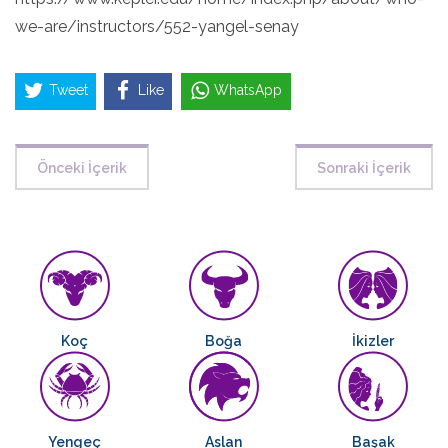
we-are/instructors/552-yangel-senay
Tweet
Like
WhatsApp
Önceki İçerik
Sonraki İçerik
Koç
Boğa
İkizler
Yengeç
Aslan
Başak