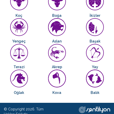
Koç
Boğa
İkizler
Yengeç
Aslan
Başak
Terazi
Akrep
Yay
Oğlak
Kova
Balık
© Copyright 2026. Tüm