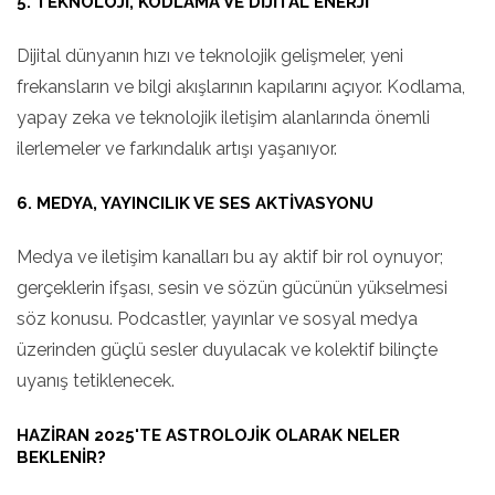
5. TEKNOLOJI, KODLAMA VE DIJITAL ENERJI
Dijital dünyanın hızı ve teknolojik gelişmeler, yeni
frekansların ve bilgi akışlarının kapılarını açıyor. Kodlama,
yapay zeka ve teknolojik iletişim alanlarında önemli
ilerlemeler ve farkındalık artışı yaşanıyor.
6. MEDYA, YAYINCILIK VE SES AKTIVASYONU
Medya ve iletişim kanalları bu ay aktif bir rol oynuyor;
gerçeklerin ifşası, sesin ve sözün gücünün yükselmesi
söz konusu. Podcastler, yayınlar ve sosyal medya
üzerinden güçlü sesler duyulacak ve kolektif bilinçte
uyanış tetiklenecek.
HAZIRAN 2025'TE ASTROLOJIK OLARAK NELER
BEKLENIR?